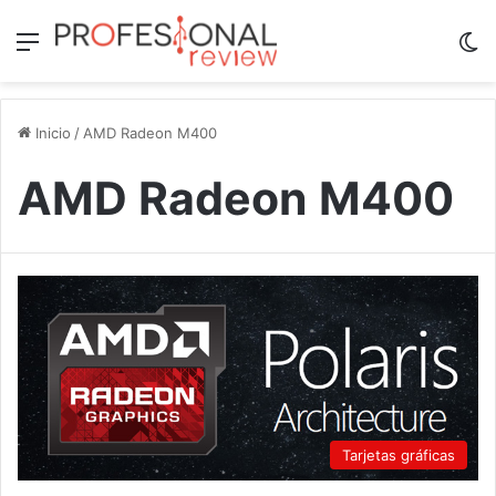
Menú
Sw
Inicio
/
AMD Radeon M400
AMD Radeon M400
Tarjetas gráficas