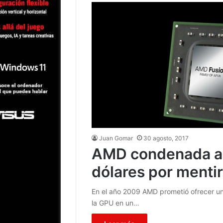
Juan Gomar
30 agosto, 2017
AMD condenada a 
dólares por mentir
En el año 2009 AMD prometió ofrecer u
la GPU en un…