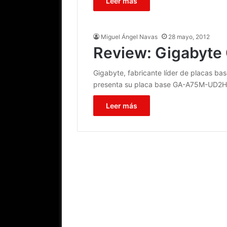
Leer más
Miguel Ángel Navas
28 mayo, 2012
Review: Gigabyt
Gigabyte, fabricante líder de placas bas
presenta su placa base GA-A75M-UD2H
Leer más