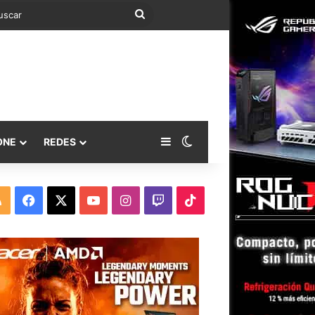
Buscar
Barra lateral
Switch skin
ONE
REDES
RSS
Facebook
X
YouTube
Instagram
Twitch
TikTok