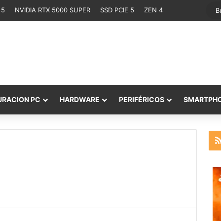
 5
NVIDIA RTX 5000 SUPER
SSD PCIE 5
ZEN 4
URACION PC
HARDWARE
PERIFÉRICOS
SMARTPH