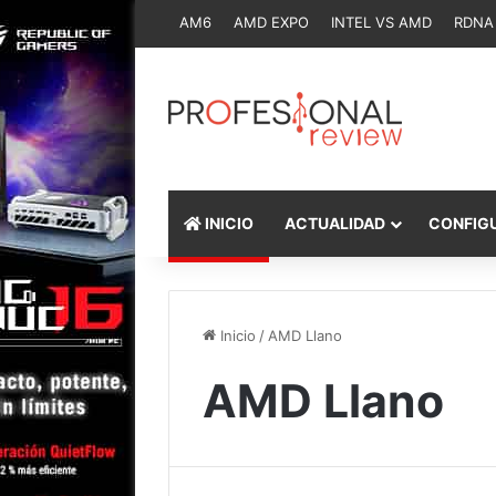
AM6
AMD EXPO
INTEL VS AMD
RDNA
INICIO
ACTUALIDAD
CONFIG
Inicio
/
AMD Llano
AMD Llano