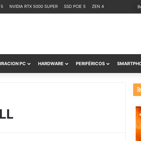
 5
NVIDIA RTX 5000 SUPER
SSD PCIE 5
ZEN 4
URACION PC
HARDWARE
PERIFÉRICOS
SMARTPH
LL