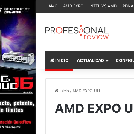
AM6
AMD EXPO
INTEL VS AMD
RDNA
INICIO
ACTUALIDAD
CONFIG
Inicio
/
AMD EXPO ULL
AMD EXPO U