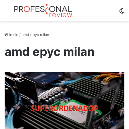
Menú
Sw
Inicio
/
amd epyc milan
amd epyc milan