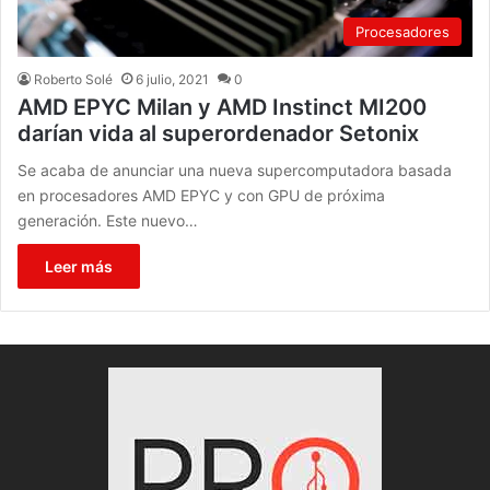
Procesadores
Roberto Solé
6 julio, 2021
0
AMD EPYC Milan y AMD Instinct MI200
darían vida al superordenador Setonix
Se acaba de anunciar una nueva supercomputadora basada
en procesadores AMD EPYC y con GPU de próxima
generación. Este nuevo…
Leer más