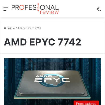
Menú
Sw
Inicio
/
AMD EPYC 7742
AMD EPYC 7742
Procesadores