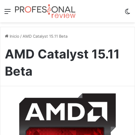
Menú
Sw
Inicio
/
AMD Catalyst 15.11 Beta
AMD Catalyst 15.11
Beta