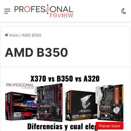
Menú
Sw
Inicio
/
AMD B350
AMD B350
Placas base