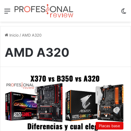
Menú
Sw
Inicio
/
AMD A320
AMD A320
Placas base