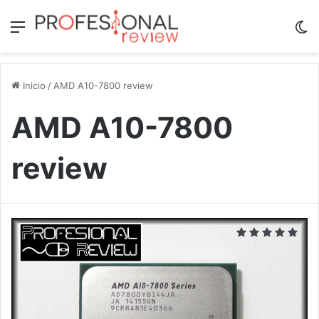
Menú
Sw
Inicio
/
AMD A10-7800 review
AMD A10-7800
review