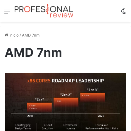
Menú
Sw
Inicio
/
AMD 7nm
AMD 7nm