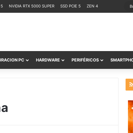
 5
NVIDIA RTX 5000 SUPER
SSD PCIE 5
ZEN 4
URACION PC
HARDWARE
PERIFÉRICOS
SMARTPH
na