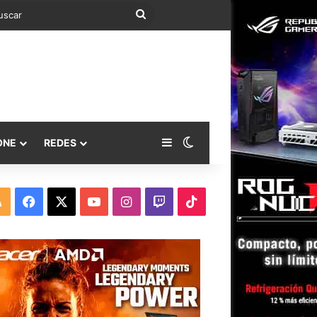
Buscar
Barra lateral
Switch skin
ONE
REDES
RSS
Facebook
X
YouTube
Instagram
Twitch
TikTok