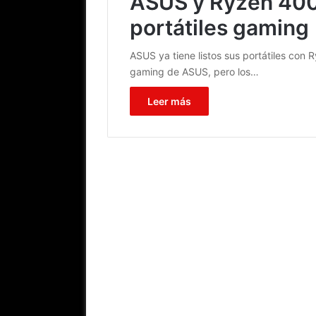
ASUS y Ryzen 400
portátiles gaming
ASUS ya tiene listos sus portátiles co
gaming de ASUS, pero los…
Leer más