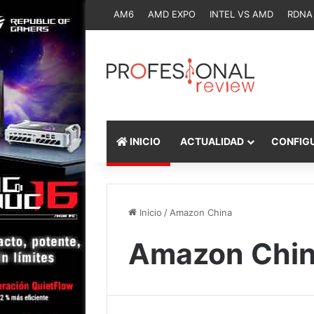
AM6
AMD EXPO
INTEL VS AMD
RDNA
INICIO
ACTUALIDAD
CONFIG
Inicio
/
Amazon China
Amazon Chi