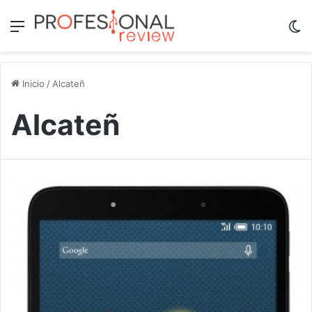
Menú
Sw
Inicio
/
Alcateñ
Alcateñ