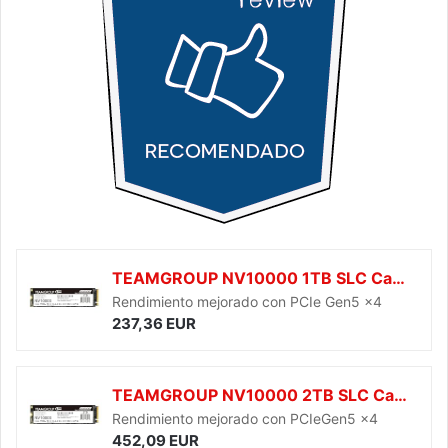
TEAMGROUP NV10000 1TB SLC Cache NVMe PCIe 5.0 Gen5x4 M.2 2280 Laptop, Desktop SSD Velocidad de lectura/escritura de hasta 10000/8200MB/s TM8FGP001T0C101
Rendimiento mejorado con PCIe Gen5 x4
237,36 EUR
TEAMGROUP NV10000 2TB SLC Cache NVMe PCIe 5.0 Gen5x4 M.2 2280 Laptop Desktop SSD Velocidad de lectura/escritura de hasta 10000/8500MB/s TM8FGP002T0C101
Rendimiento mejorado con PCIeGen5 x4
452,09 EUR