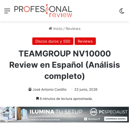
Menú
Sw
Inicio
/
Reviews
Discos duros y SSD
Reviews
TEAMGROUP NV10000
Review en Español (Análisis
completo)
José Antonio Castillo
23 junio, 2026
6 minutos de lectura aproximada.