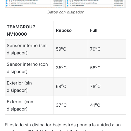
Datos con disipador
TEAMGROUP
Reposo
Full
NV10000
Sensor interno (sin
o
o
59
C
79
C
disipador)
Sensor interno (con
o
o
35
C
58
C
disipador)
Exterior (sin
o
o
68
C
78
C
disipador)
Exterior (con
o
o
37
C
41
C
disipador)
El estado sin disipador bajo estrés pone a la unidad a un