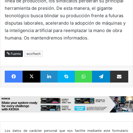
línea de producción, los sindicatos perderán su principal
herramienta de presión. De esta manera, el gigante
tecnológico busca blindar su producción frente a futuras
disputas laborales, acelerando la adopción de máquinas y
la inteligencia artificial para reemplazar la mano de obra
humana. Os mantendremos informados.
Fuente
wccftech
Facebook
X
LinkedIn
Skype
WhatsApp
Telegram
Comparte 
Los datos de carácter personal que nos facilite mediante este formulario