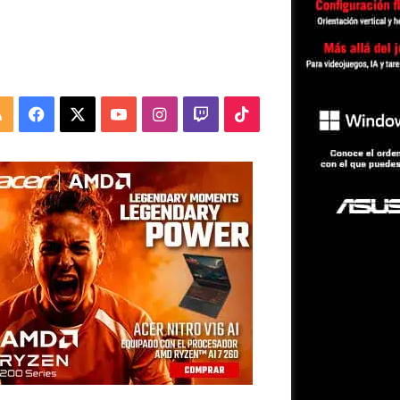
RSS
Facebook
X
YouTube
Instagram
Twitch
TikTok