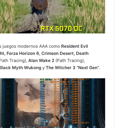
ros juegos modernos AAA como
Resident Evil
ght, Forza Horizon 6, Crimson Desert, Death
Path Tracing),
Alan Wake 2
(Path Tracing),
l, Black Myth Wukong
y
The Witcher 3 “Next Gen”
.