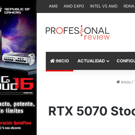
AM6
AMD EXPO
INTEL VS AMD
RDNA
INICIO
ACTUALIDAD
CONFIG
Inicio
/
RTX 5070 Stoc