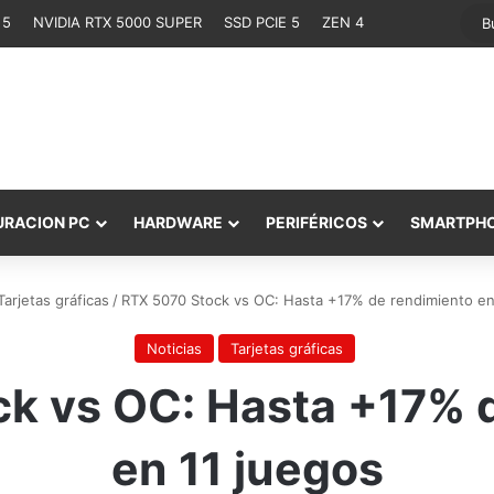
 5
NVIDIA RTX 5000 SUPER
SSD PCIE 5
ZEN 4
URACION PC
HARDWARE
PERIFÉRICOS
SMARTPH
Tarjetas gráficas
/
RTX 5070 Stock vs OC: Hasta +17% de rendimiento en
Noticias
Tarjetas gráficas
k vs OC: Hasta +17% 
en 11 juegos