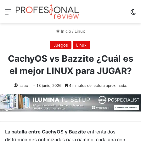
Menú
Sw
Inicio
/
Linux
Juegos
Linux
CachyOS vs Bazzite ¿Cuál es
el mejor LINUX para JUGAR?
Isaac
13 junio, 2026
4 minutos de lectura aproximada.
La
batalla entre CachyOS y Bazzite
enfrenta dos
distribuciones optimizadas para gaming, cada una con