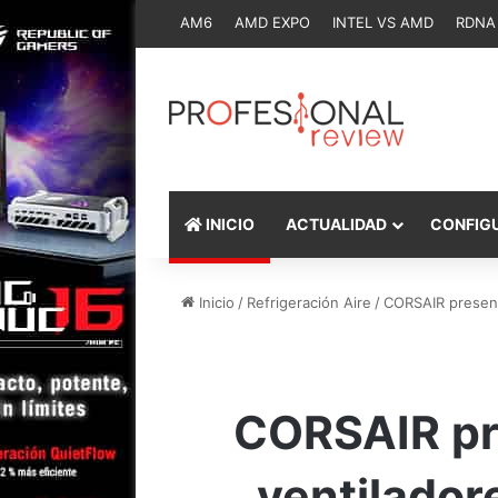
AM6
AMD EXPO
INTEL VS AMD
RDNA
INICIO
ACTUALIDAD
CONFIG
Inicio
/
Refrigeración Aire
/
CORSAIR presenta
CORSAIR pre
ventilador