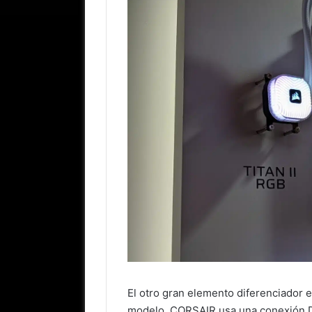
El otro gran elemento diferenciador e
modelo, CORSAIR usa una conexión Di