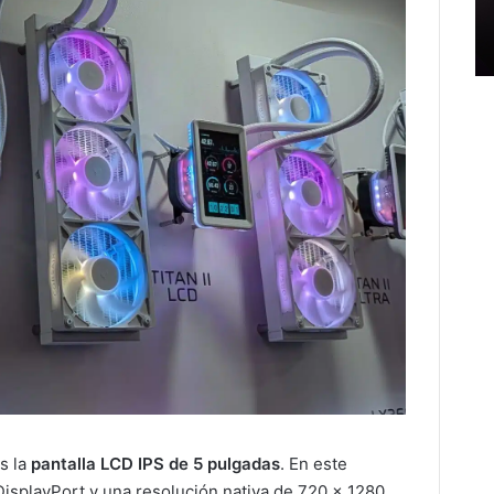
s la
pantalla LCD IPS de 5 pulgadas
. En este
splayPort y una resolución nativa de 720 x 1280