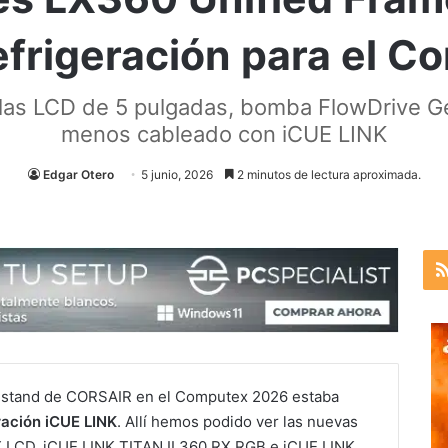
efrigeración para el 
as LCD de 5 pulgadas, bomba FlowDrive Ge
menos cableado con iCUE LINK
Edgar Otero
5 junio, 2026
2 minutos de lectura aproximada.
l stand de CORSAIR en el Computex 2026 estaba
ración iCUE LINK
. Allí hemos podido ver las nuevas
 LCD, iCUE LINK TITAN II 360 RX RGB e iCUE LINK