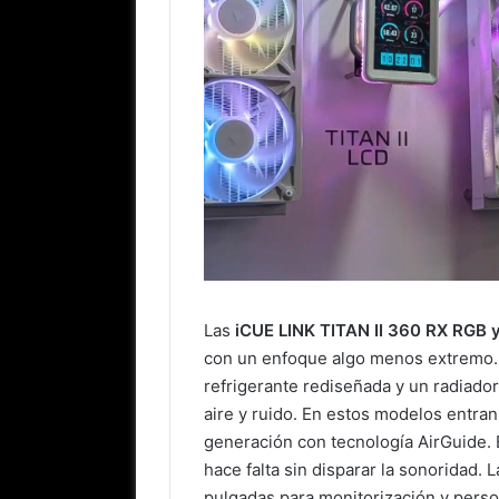
Las
iCUE LINK TITAN II 360 RX RGB 
con un enfoque algo menos extremo. 
refrigerante rediseñada y un radiador
aire y ruido. En estos modelos entra
generación con tecnología AirGuide. 
hace falta sin disparar la sonoridad.
pulgadas para monitorización y person