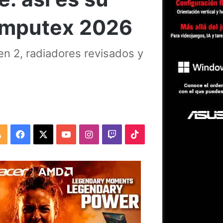
Computex 2026
n 2, radiadores revisados y
RSS
Facebook
X
YouTube
Instagram
Twitch
TikTok