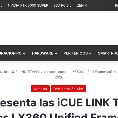
 5
NVIDIA RTX 5000 SUPER
SSD PCIE 5
ZEN 4
URACION PC
HARDWARE
PERIFÉRICOS
SMARTPH
 las iCUE LINK TITAN II y los ventiladores LX360 Unified Frame: así es
2026
Noticias
Refrigeración Aire
senta las iCUE LINK TI
es LX360 Unified Frame