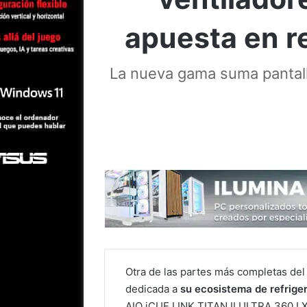
apuesta en r
La nueva gama suma pantall
Otra de las partes más completas de
dedicada a
su ecosistema de refrige
AIO iCUE LINK TITAN II ULTRA 360 LX