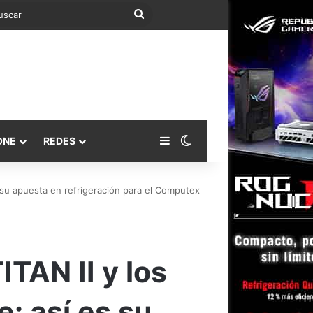
Buscar
Barra lateral
Switch skin
ONE
REDES
 su apuesta en refrigeración para el Computex
TAN II y los
: así es su