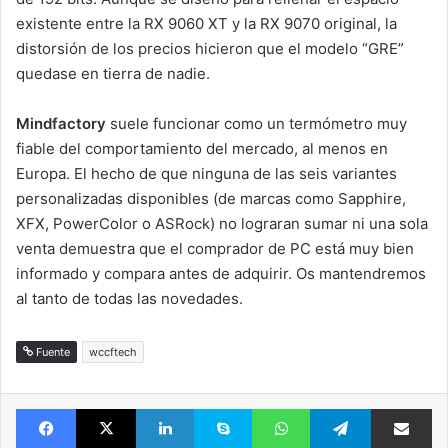
existente entre la RX 9060 XT y la RX 9070 original, la
distorsión de los precios hicieron que el modelo “GRE”
quedase en tierra de nadie.
Mindfactory
suele funcionar como un termómetro muy
fiable del comportamiento del mercado, al menos en
Europa. El hecho de que ninguna de las seis variantes
personalizadas disponibles (de marcas como Sapphire,
XFX, PowerColor o ASRock) no lograran sumar ni una sola
venta demuestra que el comprador de PC está muy bien
informado y compara antes de adquirir. Os mantendremos
al tanto de todas las novedades.
Fuente
wccftech
Facebook
X
LinkedIn
Skype
WhatsApp
Telegram
Comparte 