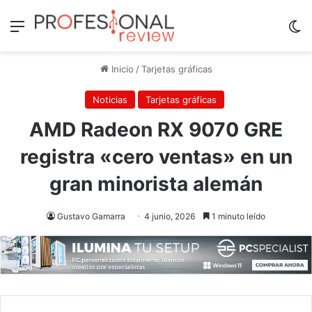
Menú
Sw
Inicio
/
Tarjetas gráficas
Noticias
Tarjetas gráficas
AMD Radeon RX 9070 GRE
registra «cero ventas» en un
gran minorista alemán
Gustavo Gamarra
4 junio, 2026
1 minuto leído