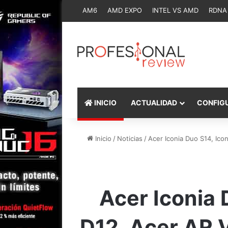
AM6
AMD EXPO
INTEL VS AMD
RDNA
INICIO
ACTUALIDAD
CONFIG
Inicio
/
Noticias
/
Acer Iconia Duo S14, Ico
Acer Iconia 
D12, Acer AR V