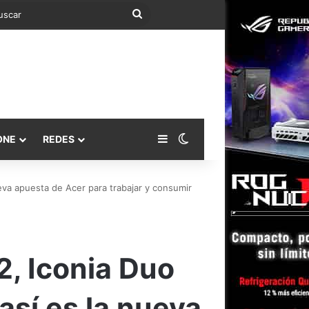
Buscar
Barra lateral
Switch skin
ONE
REDES
eva apuesta de Acer para trabajar y consumir
2, Iconia Duo
así es la nueva