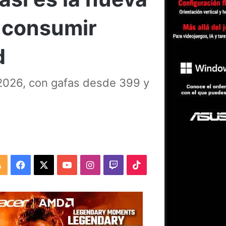
y consumir
d
e 2026, con gafas desde 399 y
RSS
Facebook
X
YouTube
Instagram
Twitch
TikTok