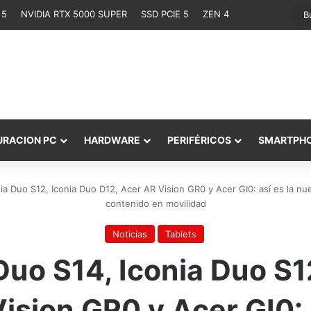
 5
NVIDIA RTX 5000 SUPER
SSD PCIE 5
ZEN 4
URACION PC
HARDWARE
PERIFÉRICOS
SMARTPH
nia Duo S12, Iconia Duo D12, Acer AR Vision GR0 y Acer GI0: así es la nu
contenido en movilidad
Noticias
Tablets
Duo S14, Iconia Duo S1
ision GR0 y Acer GI0: 