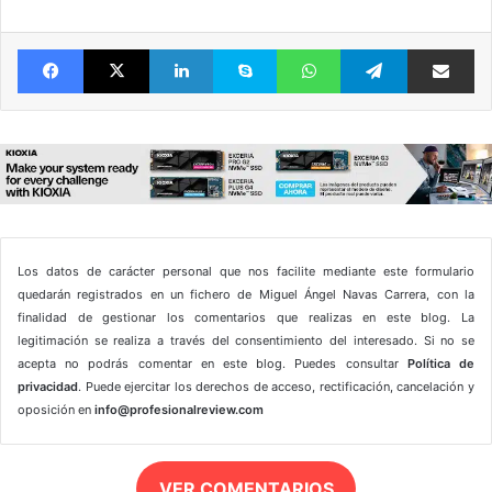
Facebook
X
LinkedIn
Skype
WhatsApp
Telegram
Comparte 
Los datos de carácter personal que nos facilite mediante este formulario
quedarán registrados en un fichero de Miguel Ángel Navas Carrera, con la
finalidad de gestionar los comentarios que realizas en este blog. La
legitimación se realiza a través del consentimiento del interesado. Si no se
acepta no podrás comentar en este blog. Puedes consultar
Política de
privacidad
. Puede ejercitar los derechos de acceso, rectificación, cancelación y
oposición en
info@profesionalreview.com
VER COMENTARIOS