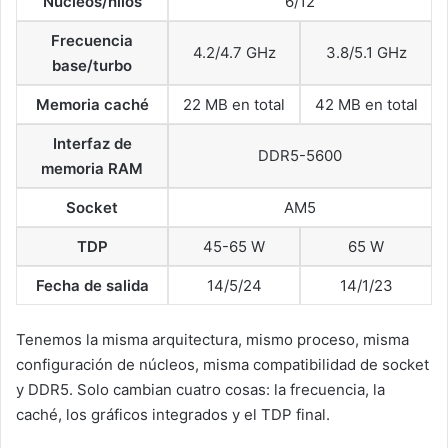
Núcleos/hilos
6/12
Frecuencia
4.2/4.7 GHz
3.8/5.1 GHz
base/turbo
Memoria caché
22 MB en total
42 MB en total
Interfaz de
DDR5-5600
memoria RAM
Socket
AM5
TDP
45-65 W
65 W
Fecha de salida
14/5/24
14/1/23
Tenemos la misma arquitectura, mismo proceso, misma
configuración de núcleos, misma compatibilidad de socket
y DDR5. Solo cambian cuatro cosas: la frecuencia, la
caché, los gráficos integrados y el TDP final.