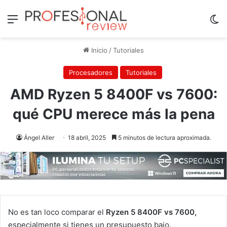
Menú
Sw
Inicio
/
Tutoriales
Procesadores
Tutoriales
AMD Ryzen 5 8400F vs 7600:
qué CPU merece más la pena
Ángel Aller
18 abril, 2025
5 minutos de lectura aproximada.
No es tan loco comparar el
Ryzen 5 8400F vs 7600,
especialmente si tienes un presupuesto bajo.