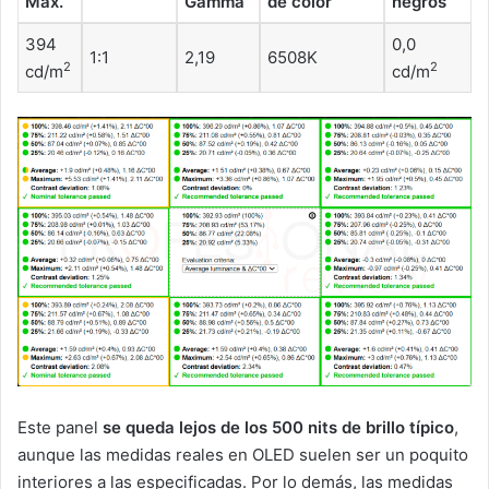
Max.
Gamma
de color
negros
394
0,0
1:1
2,19
6508K
2
2
cd/m
cd/m
Este panel
se queda lejos de los 500 nits de brillo típico
,
aunque las medidas reales en OLED suelen ser un poquito
interiores a las especificadas. Por lo demás, las medidas