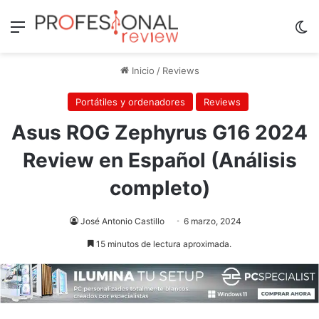
Menú
Sw
Inicio
/
Reviews
Portátiles y ordenadores
Reviews
Asus ROG Zephyrus G16 2024
Review en Español (Análisis
completo)
José Antonio Castillo
6 marzo, 2024
15 minutos de lectura aproximada.