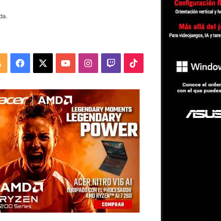
da.
RSS
Facebook
X
YouTube
Instagram
Twitch
TikTok