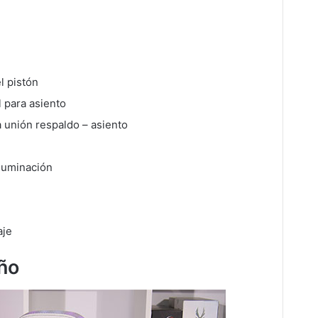
l pistón
 para asiento
 unión respaldo – asiento
luminación
aje
ño