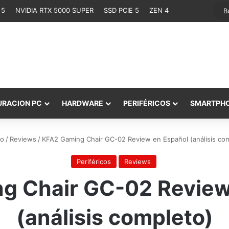
 5
NVIDIA RTX 5000 SUPER
SSD PCIE 5
ZEN 4
URACION PC
HARDWARE
PERIFÉRICOS
SMARTPH
io
/
Reviews
/
KFA2 Gaming Chair GC-02 Review en Español (análisis co
Periféricos
Reviews
g Chair GC-02 Review
(análisis completo)