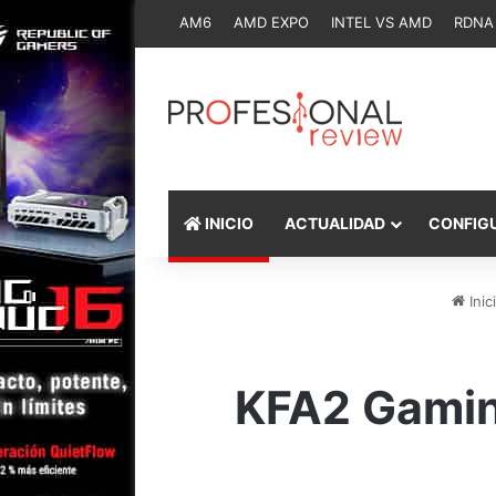
AM6
AMD EXPO
INTEL VS AMD
RDNA
INICIO
ACTUALIDAD
CONFIG
Inic
KFA2 Gamin