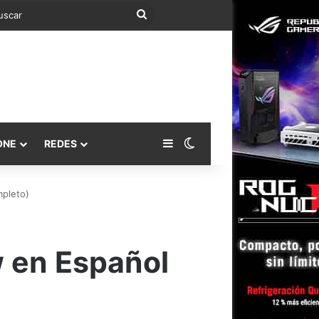
Buscar
Barra lateral
Switch skin
ONE
REDES
mpleto)
 en Español