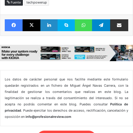
Fuente
techpowerup
Facebook
X
LinkedIn
Skype
WhatsApp
Telegram
Comparte 
Los datos de carácter personal que nos facilite mediante este formulario
quedarán registrados en un fichero de Miguel Ángel Navas Carrera, con la
finalidad de gestionar los comentarios que realizas en este blog. La
legitimación se realiza a través del consentimiento del interesado. Si no se
acepta no podrás comentar en este blog. Puedes consultar
Política de
privacidad
. Puede ejercitar los derechos de acceso, rectificación, cancelación y
oposición en
info@profesionalreview.com