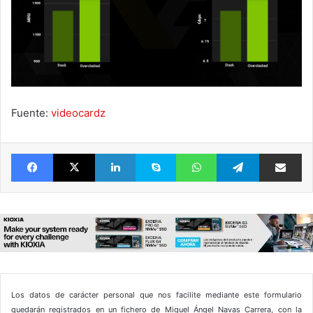
Fuente:
videocardz
Facebook
X
LinkedIn
Skype
WhatsApp
Telegram
Comparte 
Los datos de carácter personal que nos facilite mediante este formulario
quedarán registrados en un fichero de Miguel Ángel Navas Carrera, con la