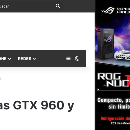
Buscar
Barra lateral
Switch skin
ONE
REDES
i
las GTX 960 y