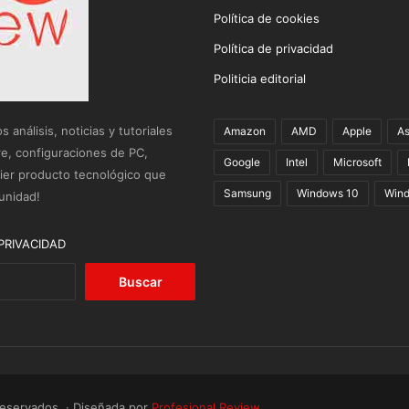
Política de cookies
Política de privacidad
Politicia editorial
análisis, noticias y tutoriales
Amazon
AMD
Apple
A
re, configuraciones de PC,
Google
Intel
Microsoft
uier producto tecnológico que
Samsung
Windows 10
Wind
unidad!
PRIVACIDAD
Buscar:
reservados. · Diseñada por
Profesional Review