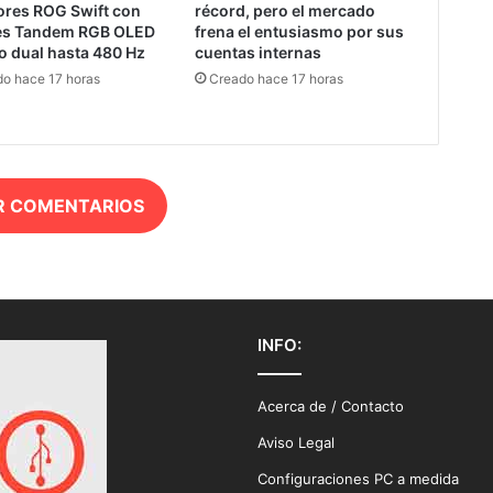
ores ROG Swift con
récord, pero el mercado
es Tandem RGB OLED
frena el entusiasmo por sus
o dual hasta 480 Hz
cuentas internas
o hace 17 horas
Creado hace 17 horas
R COMENTARIOS
INFO:
Acerca de / Contacto
Aviso Legal
Configuraciones PC a medida