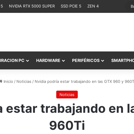
 5
NVIDIA RTX 5000 SUPER
SSD PCIE 5
ZEN 4
URACION PC
HARDWARE
PERIFÉRICOS
SMARTPH
Inicio
/
Noticias
/
Nvidia podría estar trabajando en las GTX 960 y 960T
Noticias
a estar trabajando en 
960Ti