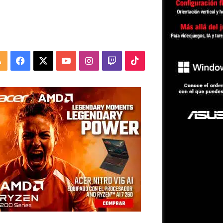
RSS
Facebook
X
YouTube
Instagram
Twitch
TikTok