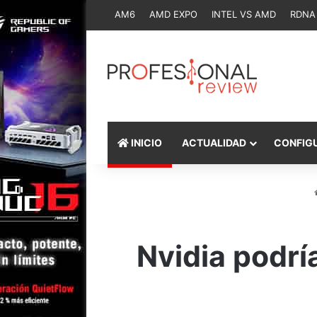
AM6
AMD EXPO
INTEL VS AMD
RDNA
INICIO
ACTUALIDAD
CONFIG
Nvidia podrí