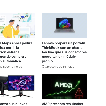
e Maps ahora pedirá
Lenovo prepara un portátil
da por ti: la
ThinkBook con un chasis
ción estrena
tan fino que sus conectores
ones de compra y
necesitan un módulo
ón automática
propio
o hace 13 horas
Creado hace 14 horas
lanza sus nuevos
AMD presenta resultados