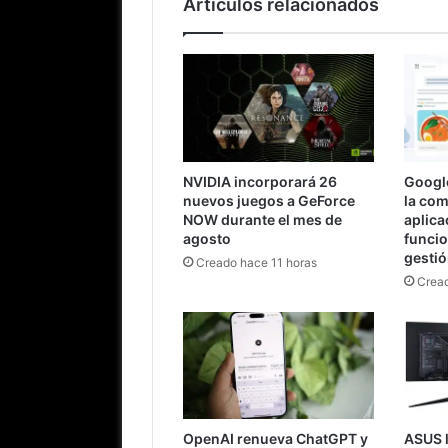
Artículos relacionados
NVIDIA incorporará 26
Googl
nuevos juegos a GeForce
la comi
NOW durante el mes de
aplica
agosto
funci
gesti
Creado hace 11 horas
Cread
OpenAI renueva ChatGPT y
ASUS 