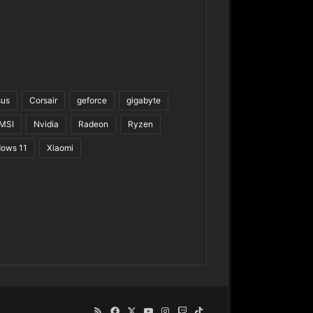
sus
Corsair
geforce
gigabyte
MSI
Nvidia
Radeon
Ryzen
ows 11
Xiaomi
RSS
Facebook
X
YouTube
Instagram
Twitch
TikTok