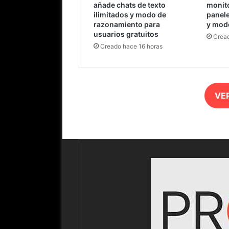
añade chats de texto
monit
ilimitados y modo de
panel
razonamiento para
y mod
usuarios gratuitos
Cread
Creado hace 16 horas
VE