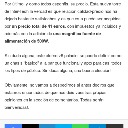
Por último, y como todos esperáis, su precio. Esta nueva torre
de Inter-Tech la verdad es que relación calidad-precio nos ha
dejado bastante satisfechos y es que esta puede ser adquirida
por
un precio total de 41 euros
, con impuestos ya incluidos y
además con la adición de
una magnífica fuente de
alimentación de 500W
.
Sin duda alguna, este eterno v6 paladin, se podría definir como
un chasis “básico” a la par que funcional y apto para casi todos
los tipos de público. Sin duda alguna, una buena elección!.
Obviamente, no vamos a despedirnos si antes deciros que
estamos encantados de que nos deis vuestras propias
opiniones en la sección de comentarios. Todas serán
bienvenidas!.
Facebook
X
LinkedIn
Skype
WhatsApp
Telegram
Comparte 