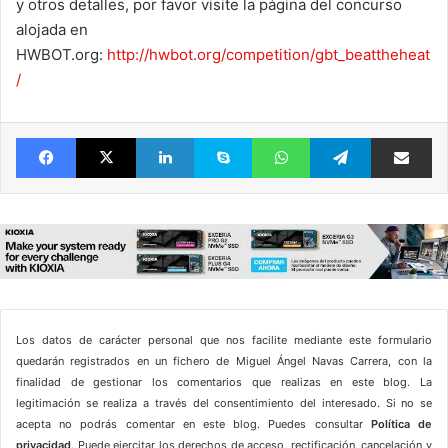
y otros detalles, por favor visite la página del concurso
alojada en
HWBOT.org:
http://hwbot.org/competition/gbt_beattheheat
/
Facebook
X
LinkedIn
Skype
WhatsApp
Telegram
Comparte 
Los datos de carácter personal que nos facilite mediante este formulario
quedarán registrados en un fichero de Miguel Ángel Navas Carrera, con la
finalidad de gestionar los comentarios que realizas en este blog. La
legitimación se realiza a través del consentimiento del interesado. Si no se
acepta no podrás comentar en este blog. Puedes consultar
Política de
privacidad
. Puede ejercitar los derechos de acceso, rectificación, cancelación y