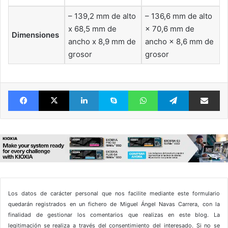
– 139,2 mm de alto
– 136,6 mm de alto
x 68,5 mm de
× 70,6 mm de
Dimensiones
ancho x 8,9 mm de
ancho × 8,6 mm de
grosor
grosor
Facebook
X
LinkedIn
Skype
WhatsApp
Telegram
Comparte 
Los datos de carácter personal que nos facilite mediante este formulario
quedarán registrados en un fichero de Miguel Ángel Navas Carrera, con la
finalidad de gestionar los comentarios que realizas en este blog. La
legitimación se realiza a través del consentimiento del interesado. Si no se