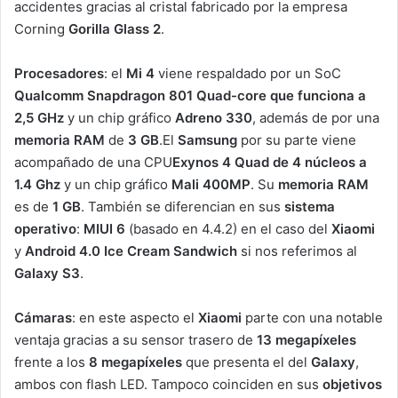
accidentes gracias al cristal fabricado por la empresa
Corning
Gorilla Glass 2
.
Procesadores
: el
Mi 4
viene respaldado por un SoC
Qualcomm Snapdragon 801 Quad-core que funciona a
2,5 GHz
y un chip gráfico
Adreno 330
, además de por una
memoria RAM
de
3 GB
.El
Samsung
por su parte viene
acompañado de una CPU
Exynos 4 Quad de 4 núcleos a
1.4 Ghz
y un chip gráfico
Mali 400MP
. Su
memoria RAM
es de
1 GB
. También se diferencian en sus
sistema
operativo
:
MIUI 6
(basado en 4.4.2) en el caso del
Xiaomi
y
Android 4.0 Ice Cream Sandwich
si nos referimos al
Galaxy S3
.
Cámaras
: en este aspecto el
Xiaomi
parte con una notable
ventaja gracias a su sensor trasero de
13 megapíxeles
frente a los
8 megapíxeles
que presenta el del
Galaxy
,
ambos con flash LED. Tampoco coinciden en sus
objetivos