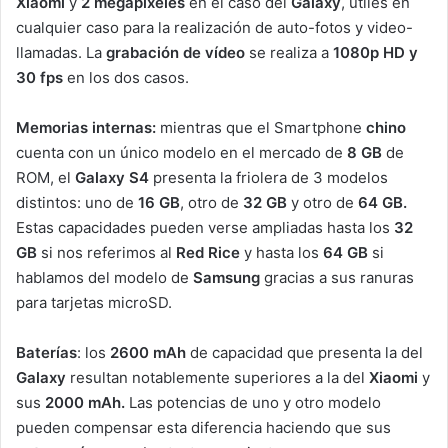
Xiaomi
y
2 megapíxeles
en el caso del
Galaxy
, útiles en
cualquier caso para la realización de auto-fotos y video-
llamadas. La
grabación de vídeo
se realiza a
1080p HD y
30 fps
en los dos casos.
Memorias internas:
mientras que el Smartphone
chino
cuenta con un único modelo en el mercado de
8 GB
de
ROM, el
Galaxy S4
presenta la friolera de 3 modelos
distintos: uno de
16 GB
, otro de
32 GB
y otro de
64 GB.
Estas capacidades pueden verse ampliadas hasta los
32
GB
si nos referimos al
Red Rice
y hasta los
64 GB
si
hablamos del modelo de
Samsung
gracias a sus ranuras
para tarjetas microSD.
Baterías
: los
2600 mAh
de capacidad que presenta la del
Galaxy
resultan notablemente superiores a la del
Xiaomi
y
sus
2000 mAh.
Las potencias de uno y otro modelo
pueden compensar esta diferencia haciendo que sus