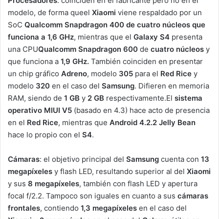
Procesadores
: coinciden en el fabricante pero no en el
modelo, de forma queel
Xiaomi
viene respaldado por un
SoC
Qualcomm Snapdragon 400 de cuatro núcleos que
funciona a 1,6 GHz
, mientras que el
Galaxy S4
presenta
una CPU
Qualcomm Snapdragon
600
de
cuatro núcleos
y
que funciona a
1,9 GHz.
También coinciden en presentar
un chip gráfico
Adreno
, modelo
305
para el
Red Rice
y
modelo
320
en el caso del
Samsung
. Difieren en memoria
RAM, siendo de
1 GB
y
2 GB
respectivamente.El
sistema
operativo
MIUI V5
(basado en 4.3) hace acto de presencia
en el
Red Rice
, mientras que
Android
4.2.2
Jelly Bean
hace lo propio con el
S4
.
Cámaras
: el objetivo principal del
Samsung
cuenta con
13
megapíxeles
y flash LED, resultando superior al del
Xiaomi
y sus
8 megapíxeles
, también con flash LED y apertura
focal f/2.2. Tampoco son iguales en cuanto a sus
cámaras
frontales
, contiendo
1,3 megapíxeles
en el caso del