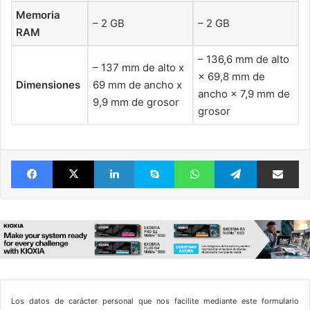
Memoria
– 2 GB
– 2 GB
RAM
– 136,6 mm de alto
– 137 mm de alto x
× 69,8 mm de
Dimensiones
69 mm de ancho x
ancho × 7,9 mm de
9,9 mm de grosor
grosor
Facebook
X
LinkedIn
Skype
WhatsApp
Telegram
Comparte 
Los datos de carácter personal que nos facilite mediante este formulario