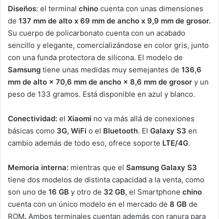
Diseños
: el terminal
chino
cuenta con unas dimensiones
de
137 mm de alto x 69 mm de ancho x 9,9 mm de grosor.
Su cuerpo de policarbonato cuenta con un acabado
sencillo y elegante, comercializándose en color gris, junto
con una funda protectora de silicona. El modelo de
Samsung
tiene unas medidas muy semejantes de
136,6
mm de alto × 70,6 mm de ancho × 8,6 mm de grosor
y un
peso de 133 gramos. Está disponible en azul y blanco.
Conectividad:
el
Xiaomi
no va más allá de conexiones
básicas como
3G, WiFi
o el
Bluetooth
. El
Galaxy S3
en
cambio además de todo eso, ofrece soporte
LTE/4G
.
Memoria interna:
mientras que el
Samsung Galaxy S3
tiene dos modelos de distinta capacidad a la venta, como
son uno de
16 GB
y otro de
32 GB
, el Smartphone
chino
cuenta con un único modelo en el mercado de
8 GB
de
ROM
.
Ambos terminales cuentan además con ranura para