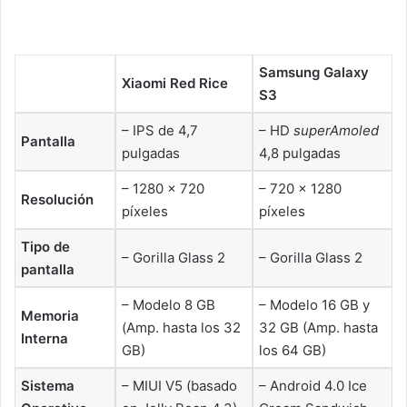
Samsung Galaxy
Xiaomi Red Rice
S3
– IPS de 4,7
– HD
superAmoled
Pantalla
pulgadas
4,8 pulgadas
– 1280 × 720
– 720 x 1280
Resolución
píxeles
píxeles
Tipo de
– Gorilla Glass 2
– Gorilla Glass 2
pantalla
– Modelo 8 GB
– Modelo 16 GB y
Memoria
(Amp. hasta los 32
32 GB (Amp. hasta
Interna
GB)
los 64 GB)
Sistema
– MIUI V5 (basado
– Android 4.0 Ice