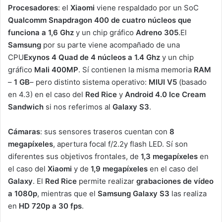
Procesadores
: el
Xiaomi
viene respaldado por un SoC
Qualcomm Snapdragon 400 de cuatro núcleos que
funciona a 1,6 Ghz
y un chip gráfico
Adreno 305
.El
Samsung
por su parte viene acompañado de una
CPU
Exynos 4 Quad de 4 núcleos a 1.4 Ghz
y un chip
gráfico
Mali 400MP
. Sí contienen la misma memoria
RAM
–
1 GB
– pero distinto sistema operativo:
MIUI V5
(basado
en 4.3) en el caso del
Red Rice
y
Android 4.0 Ice Cream
Sandwich
si nos referimos al
Galaxy S3
.
Cámaras
: sus sensores traseros cuentan con
8
megapíxeles
, apertura focal f/2.2y flash LED. Sí son
diferentes sus objetivos frontales, de
1,3 megapíxeles
en
el caso del
Xiaomi
y de
1,9 megapíxeles
en el caso del
Galaxy
. El
Red Rice
permite realizar
grabaciones de
vídeo
a 1080p
, mientras que el
Samsung Galaxy S3
las realiza
en
HD 720p a 30 fps
.