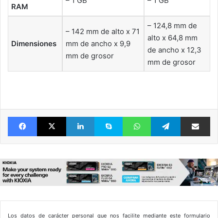
– 1 GB
– 1 GB
RAM
– 124,8 mm de
– 142 mm de alto x 71
alto x 64,8 mm
Dimensiones
mm de ancho x 9,9
de ancho x 12,3
mm de grosor
mm de grosor
Facebook
X
LinkedIn
Skype
WhatsApp
Telegram
Comparte 
Los datos de carácter personal que nos facilite mediante este formulario