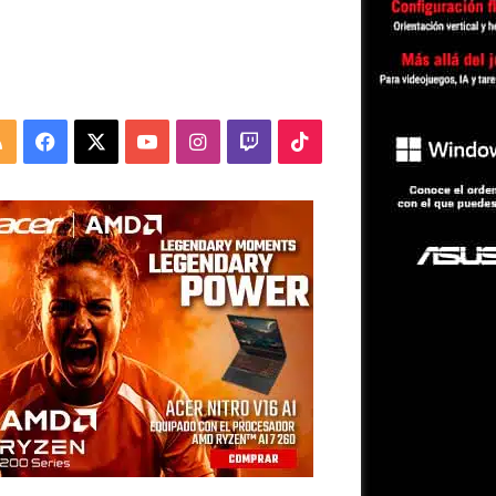
RSS
Facebook
X
YouTube
Instagram
Twitch
TikTok