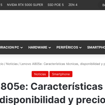
 5
NVIDIA RTX 5000 SUPER
SSD PCIE 5
ZEN 4
URACION PC
HARDWARE
PERIFÉRICOS
SMARTPH
cio
/
Noticias
/
Lenovo A805e: Características técnicas, disponibilidad y 
Noticias
Smartphone
805e: Características 
disponibilidad y preci