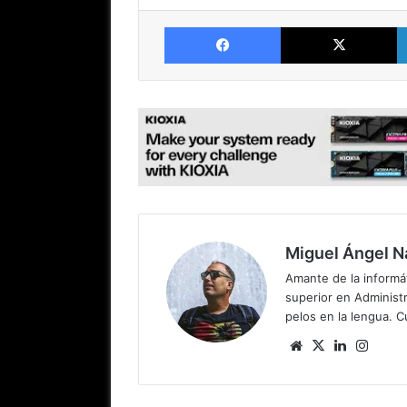
Facebook
X
Miguel Ángel N
Amante de la informát
superior en Administr
pelos en la lengua. C
Sitio
X
LinkedIn
Insta
web