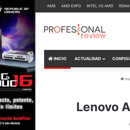
AM6
AMD EXPO
INTEL VS AMD
RDNA
INICIO
ACTUALIDAD
CONFIG
Ini
Lenovo A