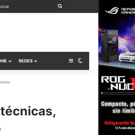
Buscar
Barra lateral
Switch skin
ONE
REDES
precio
técnicas,
o