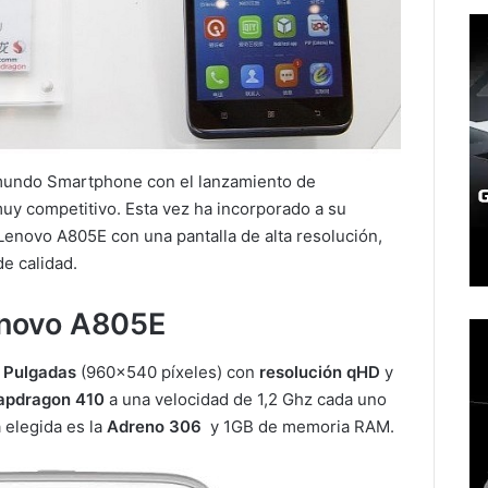
mundo Smartphone con el lanzamiento de
muy competitivo. Esta vez ha incorporado a su
 Lenovo A805E con una pantalla de alta resolución,
e calidad.
enovo A805E
5 Pulgadas
(960×540 píxeles) con
resolución qHD
y
apdragon 410
a una velocidad de 1,2 Ghz cada uno
a elegida es la
Adreno 306
y 1GB de memoria RAM.