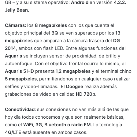
GB – y a su sistema operativo:
And
roid
en versión
4.2.2.
Jelly Bean.
Cámaras:
los
8 megapíxeles
con los que cuenta el
objetivo principal del
BQ
se ven superados por los
13
megapíxeles
que amparan a la cámara trasera del
DG
2014
, ambos con flash LED. Entre algunas funciones del
Aquaris
se incluyen sensor de proximidad, de brillo y
autoenfoque. Con el objetivo frontal ocurre lo mismo, el
Aquaris 5 HD
presenta
1,2 megapíxeles
y el terminal chino
5 megapíxeles
, permitiéndonos en cualquier caso realizar
selfies y video-llamadas. El
Doogee
realiza además
grabaciones de vídeo en calidad
HD 720p
.
Conectividad:
sus conexiones no van más allá de las que
hoy día todos conocemos y que son realmente básicas,
como el
WiFi, 3G, Bluetooth o radio FM.
La tecnología
4G/LTE
está ausente en ambos casos.