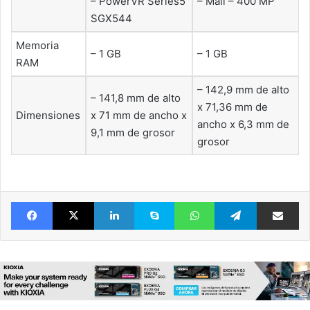
– PowerVR Series5
– Mali – 400 MP
SGX544
Memoria
– 1 GB
– 1 GB
RAM
– 142,9 mm de alto
– 141,8 mm de alto
x 71,36 mm de
Dimensiones
x 71 mm de ancho x
ancho x 6,3 mm de
9,1 mm de grosor
grosor
Facebook
X
LinkedIn
Skype
WhatsApp
Telegram
Comparte 