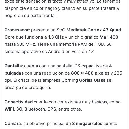
excelente sensación al tacto y muy atractivo. Lo tenemos
disponible en color negro y blanco en su parte trasera &
negro en su parte frontal.
Procesador
: presenta un SoC
Mediatek Cortex A7 Quad
Core que funciona a 1,3 GHz
y un chip gráfico
Mali 400
hasta 500 MHz. Tiene una memoria RAM de 1 GB. Su
sistema operativo es Android en versión 4.4.
Pantalla
: cuenta con una pantalla IPS capacitiva de
4
pulgadas
con una resolución de
800 x 480 píxeles
y 235
dpi. El cristal de la empresa Corning
Gorilla Glass
se
encarga de protegerla.
Conectividad
:cuenta con conexiones muy básicas, como
WiFi
,
3G
,
Bluetooth
,
GPS
, entre otras.
Cámara
: su objetivo principal de
8 megapíxeles
cuenta