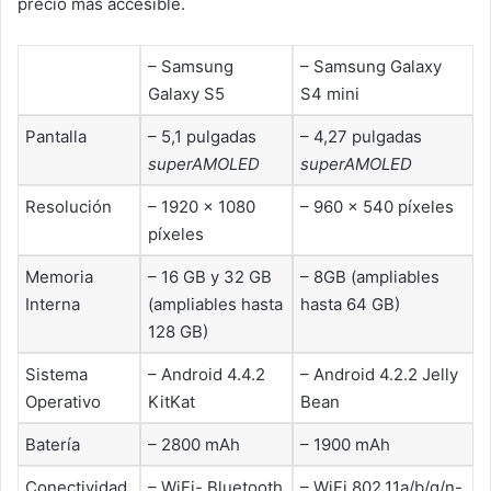
precio más accesible.
– Samsung
– Samsung Galaxy
Galaxy S5
S4 mini
Pantalla
– 5,1 pulgadas
– 4,27 pulgadas
superAMOLED
superAMOLED
Resolución
– 1920 × 1080
– 960 × 540 píxeles
píxeles
Memoria
– 16 GB y 32 GB
– 8GB (ampliables
Interna
(ampliables hasta
hasta 64 GB)
128 GB)
Sistema
– Android 4.4.2
– Android 4.2.2 Jelly
Operativo
KitKat
Bean
Batería
– 2800 mAh
– 1900 mAh
Conectividad
– WiFi- Bluetooth
– WiFi 802.11a/b/g/n-