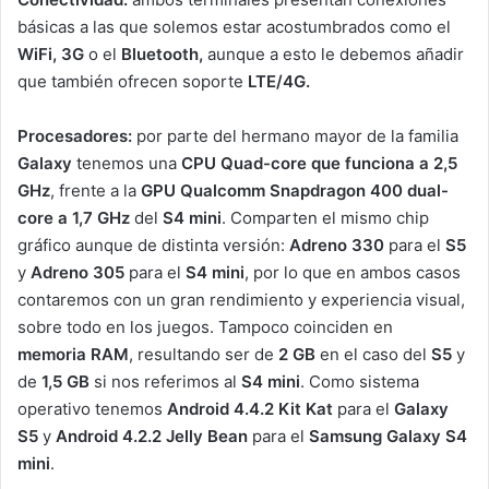
básicas a las que solemos estar acostumbrados como el
WiFi, 3G
o el
Bluetooth,
aunque a esto le debemos añadir
que también ofrecen soporte
LTE/4G.
Procesadores:
por parte del hermano mayor de la familia
Galaxy
tenemos una
CPU
Quad-core que funciona a
2,5
GHz
, frente a la
GPU Qualcomm Snapdragon 400 dual-
core a 1,7 GHz
del
S4 mini
. Comparten el mismo chip
gráfico aunque de distinta versión:
Adreno 330
para el
S5
y
Adreno 305
para el
S4 mini
, por lo que en ambos casos
contaremos con un gran rendimiento y experiencia visual,
sobre todo en los juegos. Tampoco coinciden en
memoria RAM
, resultando ser de
2 GB
en el caso del
S5
y
de
1,5 GB
si nos referimos al
S4 mini
. Como sistema
operativo tenemos
Android 4.4.2 Kit Kat
para el
Galaxy
S5
y
Android 4.2.2 Jelly Bean
para el
Samsung Galaxy S4
mini
.