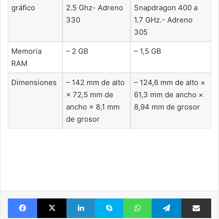
gráfico
2.5 Ghz- Adreno
Snapdragon 400 a
330
1.7 GHz.- Adreno
305
Memoria
– 2 GB
– 1,5 GB
RAM
Dimensiones
– 142 mm de alto
– 124,6 mm de alto ×
× 72,5 mm de
61,3 mm de ancho ×
ancho × 8,1 mm
8,94 mm de grosor
de grosor
Facebook
X
LinkedIn
Skype
WhatsApp
Telegram
Comparte 