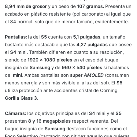
8,94 mm de grosor
y un peso de
107 gramos.
Presenta un
acabado en plástico resistente (policarbonato) al igual que
el S4 normal, solo que de menor tamaño, evidentemente.
Pantallas:
la del
S5
cuenta con
5,1 pulgadas
, un tamaño
bastante más destacable que las
4,27 pulgadas
que posee
el
S4 mini.
También difieren en cuanto a su resolución,
siendo de
1920 x 1080 píxeles
en el caso del buque
insignia de
Samsung
y de
960 x 540 píxeles
si hablamos
del
mini
. Ambas pantallas son
super
AMOLED
(consumen
menos energía y son más visible a la luz del sol). El
S5
utiliza
p
rotección ante accidentes cristal de Corning
Gorilla Glass 3.
Cámaras:
los objetivos principales del
S4 mini
y el
S5
presentan
8 y 16 megapíxeles
respectivamente. Del
buque insignia de
Samsung
destacan funciones como el
Foco Selectivo
(captando con nitidez aquello que quieras,