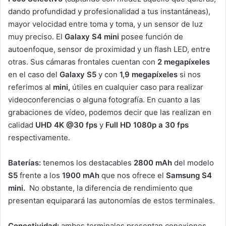
dando profundidad y profesionalidad a tus instantáneas),
mayor velocidad entre toma y toma, y un sensor de luz
muy preciso. El
Galaxy S4 mini
posee función de
autoenfoque, sensor de proximidad y un flash LED, entre
otras. Sus cámaras frontales cuentan con
2 megapíxeles
en el caso del
Galaxy S5
y con
1,9 megapíxeles
si nos
referimos al
mini,
útiles en cualquier caso para realizar
videoconferencias o alguna fotografía. En cuanto a las
grabaciones de vídeo, podemos decir que las realizan en
calidad
UHD 4K @30 fps
y
Full HD 1080p a 30 fps
respectivamente.
Baterías:
tenemos los destacables
2800 mAh
del modelo
S5
frente a los
1900 mAh
que nos ofrece el
Samsung S4
mini
.
No obstante, la diferencia de rendimiento que
presentan equiparará las autonomías de estos terminales.
Conectividad:
ambos terminales presentan conexiones