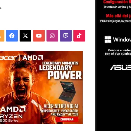
.
RSS
Facebook
X
YouTube
Instagram
Twitch
TikTok