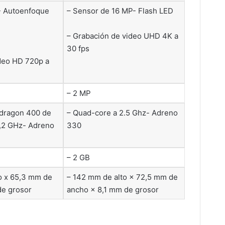
- Autoenfoque
– Sensor de 16 MP- Flash LED
– Grabación de video UHD 4K a
30 fps
deo HD 720p a
– 2 MP
dragon 400 de
– Quad-core a 2.5 Ghz- Adreno
1,2 GHz- Adreno
330
– 2 GB
o x 65,3 mm de
– 142 mm de alto × 72,5 mm de
de grosor
ancho × 8,1 mm de grosor