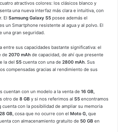
atro atractivos colores: los clásicos blanco y
enta una nueva interfaz más clara e intuitiva, con
r. El
Samsung Galaxy S5
posee además el
 es un Smartphone resistente al agua y al polvo. El
de una gran seguridad.
 entre sus capacidades bastante significativa: el
e de
2070 mAh
de capacidad, de ahí que presente
e la del
S5
cuenta con una de
2800 mAh
. Sus
s compensadas gracias al rendimiento de sus
 cuentan con un modelo a la venta de
16 GB,
 otro de
8 GB
y si nos referimos al
S5
encontramos
cuenta con la posibilidad de ampliar su memoria
28 GB,
cosa que no ocurre con el
Moto G,
que
 cuenta con almacenamiento gratuito de
50 GB
en