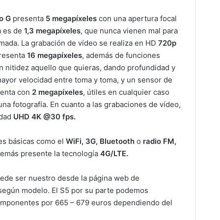
o G
presenta
5 megapíxeles
con una apertura focal
a es de
1,3 megapíxeles
, que nunca vienen mal para
amada. La grabación de vídeo se realiza en HD
720p
presenta
16 megapíxeles
,
además de funciones
 nitidez aquello que quieras, dando profundidad y
 mayor velocidad entre toma y toma, y un sensor de
uenta con
2 megapíxeles
,
útiles en cualquier caso
una fotografía. En cuanto a las grabaciones de vídeo,
idad
UHD 4K @30 fps.
es básicas como el
WiFi, 3G, Bluetooth
o
radio FM,
emás presente la tecnología
4G/LTE.
ede ser nuestro desde la página web de
según modelo. El S5 por su parte podemos
componentes por 665 – 679 euros dependiendo del