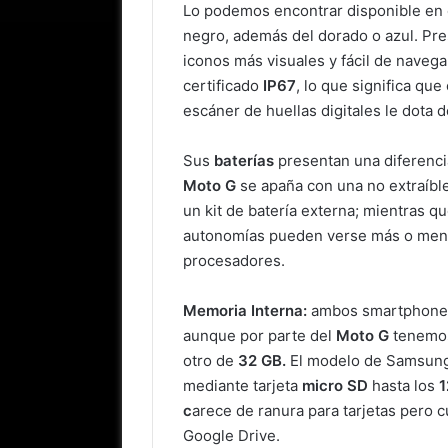
Lo podemos encontrar disponible en cu
negro, además del dorado o azul. Pres
iconos más visuales y fácil de navega
certificado
IP67
, lo que significa que
escáner de huellas digitales le dota 
Sus
baterías
presentan una diferencia
Moto G
se apaña con una no extraíbl
un kit de batería externa; mientras qu
autonomías pueden verse más o meno
procesadores.
Memoria Interna:
ambos smartphones
aunque por parte del
Moto G
tenemos
otro de
32 GB.
El modelo de Samsung 
mediante tarjeta
micro SD
hasta los
1
c
arece de ranura para tarjetas pero
Google Drive.