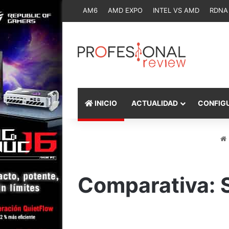
AM6
AMD EXPO
INTEL VS AMD
RDNA
INICIO
ACTUALIDAD
CONFIG
Comparativa: 