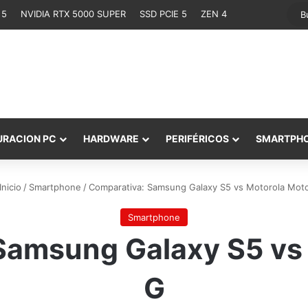
 5
NVIDIA RTX 5000 SUPER
SSD PCIE 5
ZEN 4
URACION PC
HARDWARE
PERIFÉRICOS
SMARTPH
Inicio
/
Smartphone
/
Comparativa: Samsung Galaxy S5 vs Motorola Mot
Smartphone
Samsung Galaxy S5 vs
G