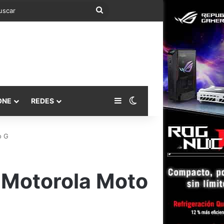
Buscar
Barra lateral
Switch skin
ONE
REDES
o G
 Motorola Moto