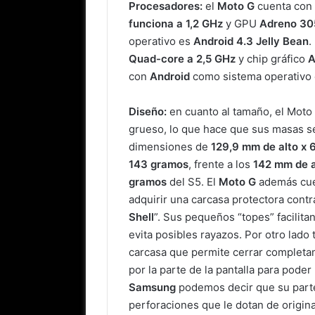
Procesadores:
el
Moto G
cuenta con
funciona a 1,2 GHz
y GPU
Adreno 30
operativo es
Android 4.3 Jelly Bean
.
Quad-core a 2,5 GHz
y
chip gráfico
A
con
Android
como sistema operativo 
Diseño:
en cuanto al tamaño, el Mot
grueso, lo que hace que sus masas se
dimensiones de
129,9 mm de alto x 
143 gramos
, frente a los
142 mm de a
gramos
del S5. El
Moto G
además cue
adquirir una carcasa protectora contr
Shell
”. Sus pequeños “topes” facilita
evita posibles rayazos. Por otro lado
carcasa que permite cerrar completam
por la parte de la pantalla para poder
Samsung
podemos decir que su parte
perforaciones que le dotan de origin