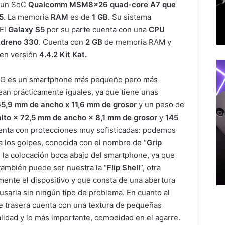
 un SoC
Qualcomm MSM8x26 quad-core A7 que
5
. La memoria
RAM
es de
1 GB
. Su sistema
 El
Galaxy S5
por su parte cuenta con una
CPU
dreno 330.
Cuenta con
2 GB
de memoria RAM y
en versión
4.4.2 Kit Kat.
o G es un smartphone más pequeño pero más
an prácticamente iguales, ya que tiene unas
65,9 mm de ancho x 11,6 mm de grosor
y un peso de
lto × 72,5 mm de ancho × 8,1 mm de grosor
y
145
nta con protecciones muy sofisticadas: podemos
a los golpes, conocida con el nombre de “
Grip
n la colocación boca abajo del smartphone, ya que
 también puede ser nuestra la “
Flip Shell
”, otra
ente el dispositivo y que consta de una abertura
 usarla sin ningún tipo de problema. En cuanto al
 trasera cuenta con una textura de pequeñas
alidad y lo más importante, comodidad en el agarre.