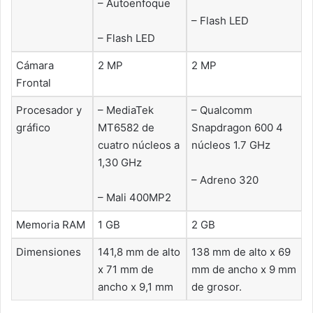
– Autoenfoque
– Flash LED
– Flash LED
Cámara
2 MP
2 MP
Frontal
Procesador y
– MediaTek
– Qualcomm
gráfico
MT6582 de
Snapdragon 600 4
cuatro núcleos a
núcleos 1.7 GHz
1,30 GHz
– Adreno 320
– Mali 400MP2
Memoria RAM
1 GB
2 GB
Dimensiones
141,8 mm de alto
138 mm de alto x 69
x 71 mm de
mm de ancho x 9 mm
ancho x 9,1 mm
de grosor.