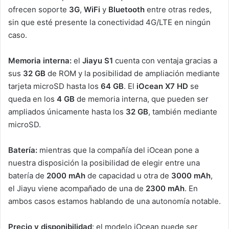
ofrecen soporte
3G
,
WiFi
y
Bluetooth
entre otras redes,
sin que esté presente la conectividad 4G/LTE en ningún
caso.
Memoria interna
:
el
Jiayu S1
cuenta con ventaja gracias a
sus
32 GB
de ROM y la posibilidad de ampliación mediante
tarjeta microSD hasta los
64 GB
. El
iOcean X7 HD
se
queda en los
4 GB
de memoria interna, que pueden ser
ampliados únicamente hasta los
32 GB
, también mediante
microSD.
Batería
:
mientras que la compañía del iOcean pone a
nuestra disposición la posibilidad de elegir entre una
batería de
2000 mAh
de capacidad u otra de
3000 mAh
,
el Jiayu viene acompañado de una de
2300 mAh
. En
ambos casos estamos hablando de una autonomía notable.
Precio y disponibilidad
: el modelo iOcean puede ser