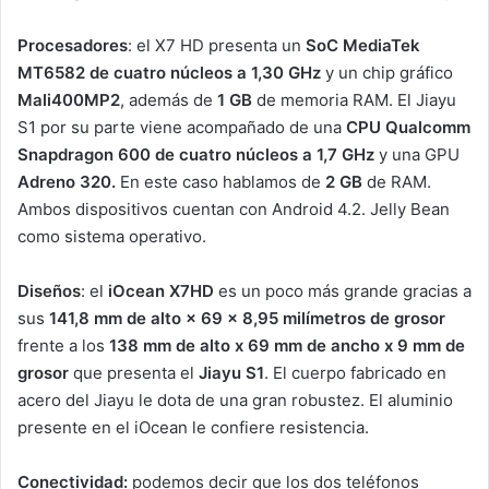
Procesadores
: el X7 HD presenta un
SoC MediaTek
MT6582 de cuatro núcleos a 1,30 GHz
y un chip gráfico
Mali400MP2
, además de
1 GB
de memoria RAM. El Jiayu
S1 por su parte viene acompañado de una
CPU
Qualcomm
Snapdragon 600
de cuatro núcleos a
1,7 GHz
y una GPU
Adreno 320.
En este caso hablamos de
2 GB
de RAM.
Ambos dispositivos cuentan con Android 4.2. Jelly Bean
como sistema operativo.
Diseños
: el
iOcean X7HD
es un poco más grande gracias a
sus
141,8 mm de alto × 69 × 8,95 milímetros de grosor
frente a los
138 mm de alto x 69 mm de ancho x 9 mm de
grosor
que presenta el
Jiayu S1
. El cuerpo fabricado en
acero del Jiayu le dota de una gran robustez. El aluminio
presente en el iOcean le confiere resistencia.
Conectividad
:
podemos decir que los dos teléfonos