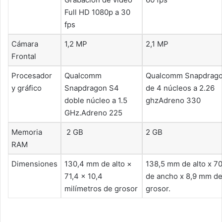
Full HD 1080p a 30
fps
Cámara
1,2 MP
2,1 MP
Frontal
Procesador
Qualcomm
Qualcomm Snapdrago
y gráfico
Snapdragon S4
de 4 núcleos a 2.26
doble núcleo a 1.5
ghzAdreno 330
GHz.Adreno 225
Memoria
2 GB
2 GB
RAM
Dimensiones
130,4 mm de alto ×
138,5 mm de alto x 7
71,4 × 10,4
de ancho x 8,9 mm d
milímetros de grosor
grosor.