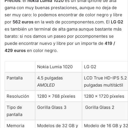
Precios
: el
nokia Lumia 1020
es un smartphone de alta
gama con muy buenas prestaciones, aunque no deja de
ser muy caro: lo podemos encontrar de color negro y libre
por
562 euros
en la web de pccomponentes.com. El
LG G2
es también un terminal de alta gama aunque bastante más
barato: si nos damos un paseo por pccomponentes se
puede encontrar nuevo y libre por un importe de
419 /
429 euros
en color negro.
Nokia Lumia 1020
LG G2
Pantalla
4.5 pulgadas
LCD True HD-IPS 5.2
AMOLED
pulgadas multitáctil
Resolución
1280 × 768 píxeles
1280 × 1720 píxeles
Tipo de
Gorilla Glass 3
Gorilla Glass 2
pantalla
Memoria
Modelos de 32 GB y
Modelo de 16 GB y 3