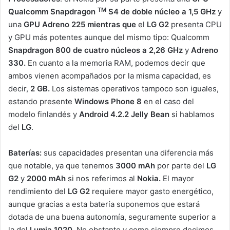
TM
Qualcomm Snapdragon
S4
de doble núcleo a 1,5 GHz
y
una
GPU Adreno 225
mientras que
el
LG G2
presenta CPU
y GPU más potentes aunque del mismo tipo: Qualcomm
Snapdragon 800 de cuatro núcleos a 2,26 GHz
y
Adreno
330.
En cuanto a la memoria RAM, podemos decir que
ambos vienen acompañados por la misma capacidad, es
decir,
2 GB.
Los sistemas operativos tampoco son iguales,
estando presente
Windows Phone 8
en el caso del
modelo finlandés y
Android 4.2.2 Jelly Bean
si hablamos
del
LG
.
Baterías
:
sus capacidades presentan una diferencia más
que notable, ya que tenemos
3000 mAh
por parte del
LG
G2
y
2000 mAh
si nos referimos al
Nokia.
El mayor
rendimiento del
LG G2
requiere mayor gasto energético,
aunque gracias a esta batería suponemos que estará
dotada de una buena autonomía, seguramente superior a
la del
Lumia 1020
. No obstante y como siempre decimos,