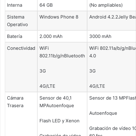
Interna
64 GB
(No ampliables)
Sistema
Windows Phone 8
Android 4.2.2Jelly Be
Operativo
Batería
2.000 mAh
3000 mAh
Conectividad
WiFi
WiFi 802.11a/b/g/nBlu
802.11b/g/nBluetooth
4.0
3G
3G
4G/LTE
4G/LTE
Cámara
Sensor de 40,1
Sensor de 13 MPFlas
Trasera
MPAutoenfoque
Autoenfoque
Flash LED y Xenon
Grabación de vídeo 1
Grabación de video
60 fps