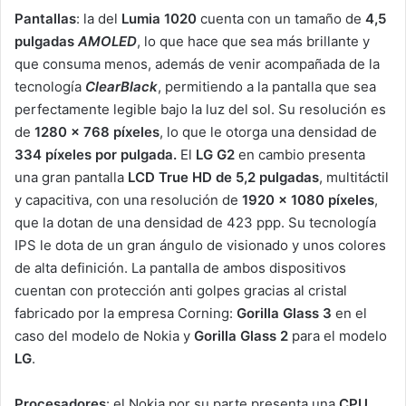
Pantallas
: la del
Lumia 1020
cuenta con un tamaño de
4,5
pulgadas
AMOLED
, lo que hace que sea más brillante y
que consuma menos, además de venir acompañada de la
tecnología
ClearBlack
, permitiendo a la pantalla que sea
perfectamente legible bajo la luz del sol. Su resolución es
de
1280 x 768 píxeles
, lo que le otorga una densidad de
334 píxeles por pulgada.
El
LG G2
en cambio presenta
una gran pantalla
LCD True HD de 5,2 pulgadas
, multitáctil
y capacitiva, con una resolución de
1920 x 1080 píxeles
,
que la dotan de una densidad de 423 ppp. Su tecnología
IPS le dota de un gran ángulo de visionado y unos colores
de alta definición. La pantalla de ambos dispositivos
cuentan con protección anti golpes gracias al cristal
fabricado por la empresa Corning:
Gorilla Glass 3
en el
caso del modelo de Nokia y
Gorilla Glass 2
para el modelo
LG
.
Procesadores
: el Nokia por su parte presenta una
CPU