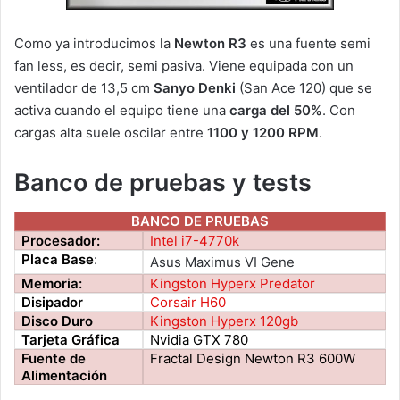
Como ya introducimos la
Newton R3
es una fuente semi
fan less, es decir, semi pasiva. Viene equipada con un
ventilador de 13,5 cm
Sanyo Denki
(San Ace 120) que se
activa cuando el equipo tiene una
carga del 50%
. Con
cargas alta suele oscilar entre
1100 y 1200 RPM
.
Banco de pruebas y tests
BANCO DE PRUEBAS
Procesador:
Intel i7-4770k
Placa Base
:
Asus Maximus VI Gene
Memoria:
Kingston Hyperx Predator
Disipador
Corsair H60
Disco Duro
Kingston Hyperx 120gb
Tarjeta Gráfica
Nvidia GTX 780
Fuente de
Fractal Design Newton R3 600W
Alimentación