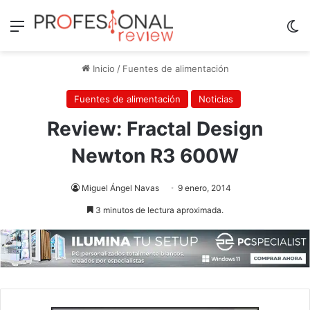
Menú
Sw
Inicio
/
Fuentes de alimentación
Fuentes de alimentación
Noticias
Review: Fractal Design
Newton R3 600W
Miguel Ángel Navas
9 enero, 2014
3 minutos de lectura aproximada.