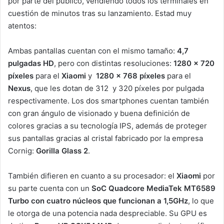
por parte del público, vendiendo todos los terminales en
cuestión de minutos tras su lanzamiento. Estad muy
atentos:
Ambas pantallas cuentan con el mismo tamaño:
4,7
pulgadas HD
, pero con distintas resoluciones:
1280 x 720
píxeles
para el
Xiaomi
y
1280 × 768 píxeles
para el
Nexus
, que les dotan de 312 y 320 píxeles por pulgada
respectivamente. Los dos smartphones cuentan también
con gran ángulo de visionado y buena definición de
colores gracias a su tecnología IPS, además de proteger
sus pantallas gracias al cristal fabricado por la empresa
Cornig:
Gorilla Glass 2
.
También difieren en cuanto a su procesador: el
Xiaomi
por
su parte cuenta con un
SoC Quadcore MediaTek MT6589
Turbo con cuatro núcleos que funcionan a 1,5GHz
, lo que
le otorga de una potencia nada despreciable. Su GPU es