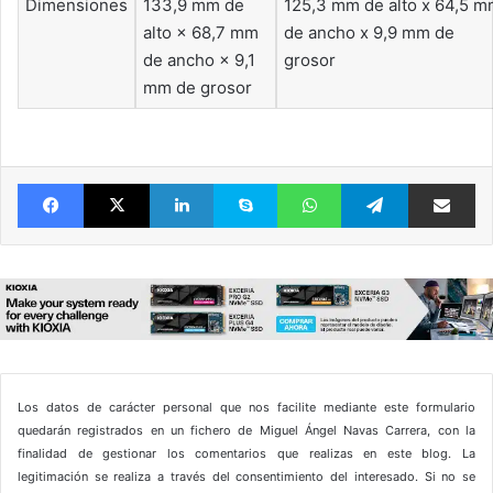
Dimensiones
133,9 mm de
125,3 mm de alto x 64,5 
alto × 68,7 mm
de ancho x 9,9 mm de
de ancho × 9,1
grosor
mm de grosor
Facebook
X
LinkedIn
Skype
WhatsApp
Telegram
Comparte 
Los datos de carácter personal que nos facilite mediante este formulario
quedarán registrados en un fichero de Miguel Ángel Navas Carrera, con la
finalidad de gestionar los comentarios que realizas en este blog. La
legitimación se realiza a través del consentimiento del interesado. Si no se