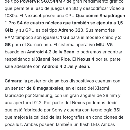
de tipo
PowerVR SGX544MP
de gran rendimiento gráfico
que permite el uso de juegos en 3D y descodificar vídeo a
1080p. El
Nexus 4
posee una CPU
Qualcomm Snapdragon
™ Pro S4 de cuatro núcleos que también se ejecuta a 1,5
GHz
, y su GPU es del tipo
Adreno 320
. Sus memorias
RAM tampoco son iguales:
1 GB
para el modelo chino y
2
GB
para el Surcoreano. El sistema operativo
MIUI V5
basado en
Android 4.2 Jelly Bean
lo podremos encontrar
respaldando al
Xiaomi
Red Rice
. El
Nexus 4
por su parte
sale adelante con
Android 4.2 Jelly Bean.
Cámara
: la posterior de ambos dispositivos cuentan con
un sensor de
8 megapíxeles
, en el caso del Xiaomi
fabricado por Samsung, con un gran angular de 28 mm y
una apertura f/2.2. Por parte del Nexus podemos decir
que está fabricado por Sony y cuenta con tecnología
BSI
que mejora la calidad de las fotografías en condiciones de
poca luz. Ambas poseen también un flash LED. Ambas