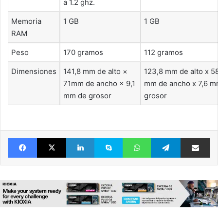
a 1.2 ghz.
Memoria
1 GB
1 GB
RAM
Peso
170 gramos
112 gramos
Dimensiones
141,8 mm de alto ×
123,8 mm de alto x 5
71mm de ancho × 9,1
mm de ancho x 7,6 m
mm de grosor
grosor
Facebook
X
LinkedIn
Skype
WhatsApp
Telegram
Comparte 