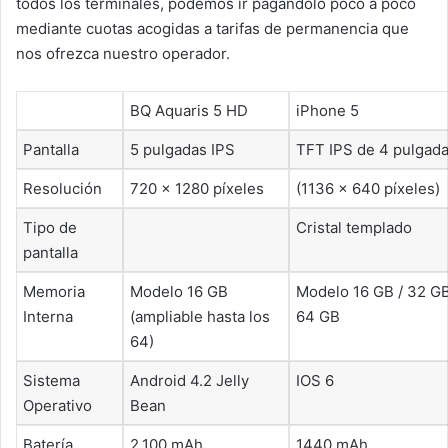
todos los terminales, podemos ir pagándolo poco a poco
mediante cuotas acogidas a tarifas de permanencia que
nos ofrezca nuestro operador.
BQ Aquaris 5 HD
iPhone 5
Pantalla
5 pulgadas IPS
TFT IPS de 4 pulgad
Resolución
720 x 1280 píxeles
(1136 × 640 píxeles)
Tipo de
Cristal templado
pantalla
Memoria
Modelo 16 GB
Modelo 16 GB / 32 GB
Interna
(ampliable hasta los
64 GB
64)
Sistema
Android 4.2 Jelly
IOS 6
Operativo
Bean
Batería
2.100 mAh
1440 mAh