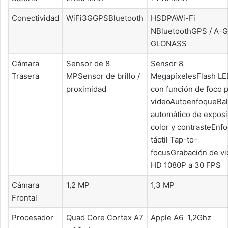
Conectividad
WiFi3GGPSBluetooth
HSDPAWi-Fi
NBluetoothGPS / A-G
GLONASS
Cámara
Sensor de 8
Sensor 8
Trasera
MPSensor de brillo /
MegapíxelesFlash LE
proximidad
con función de foco 
videoAutoenfoqueBa
automático de exposi
color y contrasteEnf
táctil Tap-to-
focusGrabación de v
HD 1080P a 30 FPS
Cámara
1,2 MP
1,3 MP
Frontal
Procesador
Quad Core Cortex A7
Apple A6 1,2Ghz