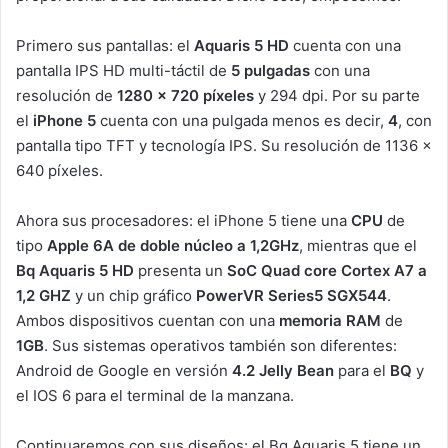
Primero sus pantallas: el
Aquaris 5
HD
cuenta con una
pantalla IPS HD multi-táctil de
5 pulgadas
con una
resolución de
1280
x 720 píxeles
y 294 dpi. Por su parte
el
iPhone 5
cuenta con una pulgada menos es decir,
4
, con
pantalla tipo TFT y tecnología IPS. Su resolución de 1136 x
640 píxeles.
Ahora sus procesadores: el iPhone 5 tiene una
CPU
de
tipo
Apple 6A de doble núcleo a 1,2GHz
, mientras que el
Bq Aquaris 5 HD
presenta un
SoC Quad core Cortex A7 a
1,2 GHZ
y un chip gráfico
PowerVR Series5 SGX544
.
Ambos dispositivos cuentan con una
memoria RAM
de
1GB
. Sus sistemas operativos también son diferentes:
Android de Google en versión
4.2
Jelly Bean
para el
BQ
y
el IOS 6 para el terminal de la manzana.
Continuaremos con sus diseños: el Bq Aquaris 5 tiene un