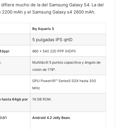
 difiere mucho de la del Samsung Galaxy S4. La del
de 2200 mAh y el Samsung Galaxy s4 2600 mAh.
Bq Aquaris 5
5 pulgadas IPS qHD
443ppi
960 x 540 220 PPP (HDPI)
.
Multitáctil 5 puntos capacitiva y ángulo de
visión de 178º.
GPU PowerVR™ Series5 SGX hasta 300
MHz
e hasta 64gb por
16 GB ROM.
Bean
Android 4.2 Jelly Bean.