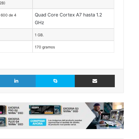
2B)
Quad Core Cortex A7 hasta 1.2
 600 de 4
GHz
1 GB.
170 gramos
LinkedIn
Skype
Comparte vía Email