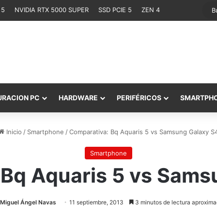
 5
NVIDIA RTX 5000 SUPER
SSD PCIE 5
ZEN 4
URACION PC
HARDWARE
PERIFÉRICOS
SMARTPH
Inicio
/
Smartphone
/
Comparativa: Bq Aquaris 5 vs Samsung Galaxy S
Smartphone
 Bq Aquaris 5 vs Sams
Miguel Ángel Navas
11 septiembre, 2013
3 minutos de lectura aproxima