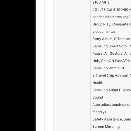
2100 MHz
4G (LTE Cat 3 100/50Mb
bandas diferentes seg
Group Play: Comparte 
y documentos
Story Album, S Translat
Samsung Smart Scroll,
Pause, Air Gesture, Air
Hub, ChatON (Voz/Víde
Samsung WatchON
S Travel (Trip Advisor),
Health
Samsung Adapt Displa
Sound
Auto adjust touch sensit
friendly)
Safety Assistance, Sam
Screen Mirroring