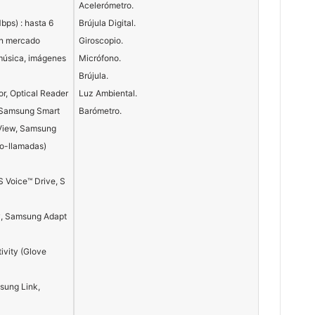
Acelerómetro.
ps) : hasta 6
Brújula Digital.
ún mercado
Giroscopio.
música, imágenes
Micrófono.
Brújula.
or, Optical Reader
Luz Ambiental.
 Samsung Smart
Barómetro.
 View, Samsung
o-llamadas)
 S Voice™ Drive, S
y, Samsung Adapt
ivity (Glove
sung Link,