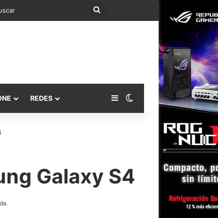
Buscar
Barra lateral
Switch skin
ONE
REDES
4
ung Galaxy S4
da.