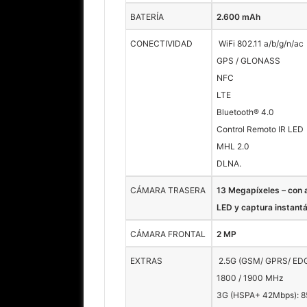
BATERÍA
2.600 mAh
CONECTIVIDAD
WiFi 802.11 a/b/g/n/ac
GPS / GLONASS
NFC
LTE
Bluetooth® 4.0
Control Remoto IR LED
MHL 2.0
DLNA.
CÁMARA TRASERA
13 Megapíxeles – con 
LED y captura instant
CÁMARA FRONTAL
2 MP
EXTRAS
2.5G (GSM/ GPRS/ EDGE
1800 / 1900 MHz
3G (HSPA+ 42Mbps): 85