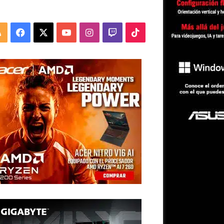
RSS
Facebook
X
YouTube
Instagram
Twitch
TikTok