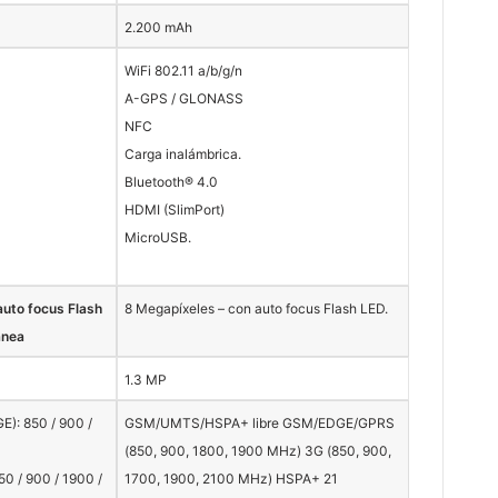
2.200 mAh
WiFi 802.11 a/b/g/n
A-GPS / GLONASS
NFC
Carga inalámbrica.
Bluetooth® 4.0
HDMI (SlimPort)
MicroUSB.
auto focus Flash
8 Megapíxeles – con auto focus Flash LED.
ánea
1.3 MP
): 850 / 900 /
GSM/UMTS/HSPA+ libre GSM/EDGE/GPRS
(850, 900, 1800, 1900 MHz) 3G (850, 900,
0 / 900 / 1900 /
1700, 1900, 2100 MHz) HSPA+ 21