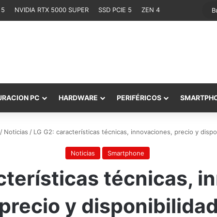
 5
NVIDIA RTX 5000 SUPER
SSD PCIE 5
ZEN 4
URACION PC
HARDWARE
PERIFÉRICOS
SMARTPH
/
Noticias
/
LG G2: características técnicas, innovaciones, precio y dispo
Noticias
Smartphone
cterísticas técnicas, i
precio y disponibilida