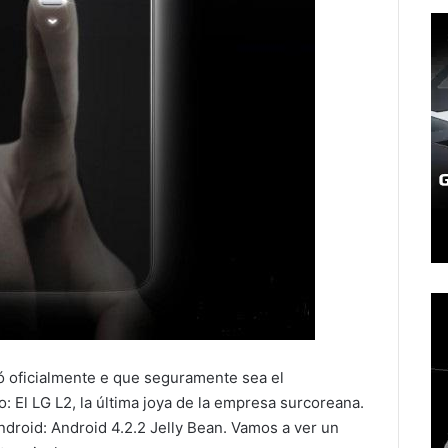
ó oficialmente e que seguramente sea el
El LG L2, la última joya de la empresa surcoreana.
ndroid: Android 4.2.2 Jelly Bean. Vamos a ver un