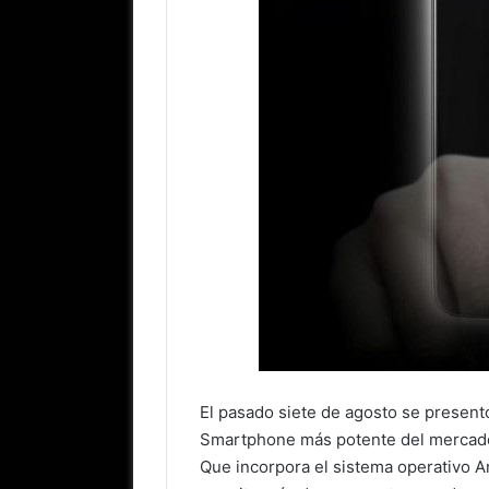
El pasado siete de agosto se present
Smartphone más potente del mercado: 
Que incorpora el sistema operativo A