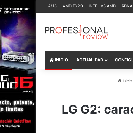
AM6
AMD EXPO
INTEL VS AMD
RDNA
INICIO
ACTUALIDAD
CONFIG
Inicio
LG G2: cara