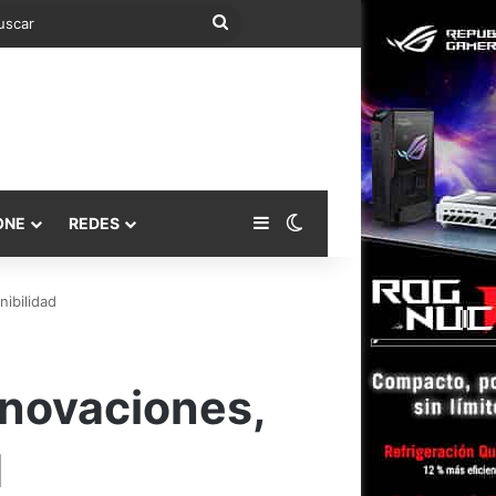
Buscar
Barra lateral
Switch skin
ONE
REDES
nibilidad
nnovaciones,
d