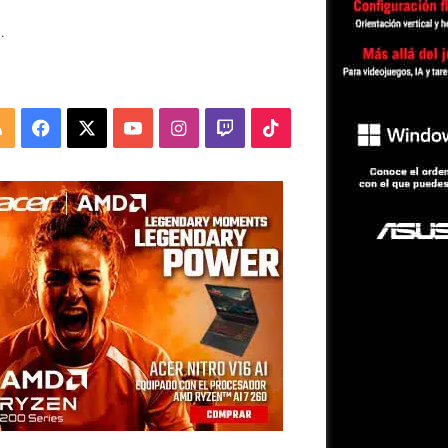
.
RSS
Facebook
X
YouTube
Instagram
Twitch
TikTok