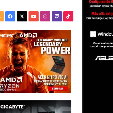
RSS
Facebook
X
YouTube
Instagram
Twitch
TikTok