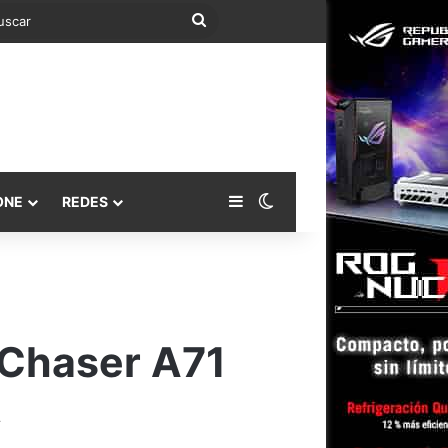
Buscar
Barra lateral
Switch skin
ONE
REDES
 Chaser A71
.