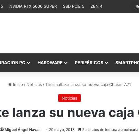
 5
NVIDIA RTX 5000 SUPER
SSD PCIE 5
ZEN 4
URACION PC
HARDWARE
PERIFÉRICOS
SMARTPH
Inicio
/
Noticias
/
Thermaltake lanza su nueva caja Chaser A71
Noticias
e lanza su nueva caja
Miguel Ángel Navas
29 mayo, 2013
2 minutos de lectura aproximada