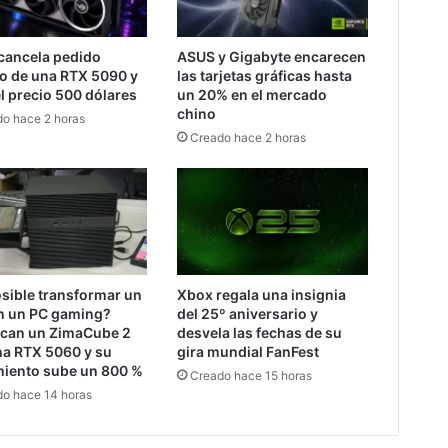
cancela pedido
ASUS y Gigabyte encarecen
o de una RTX 5090 y
las tarjetas gráficas hasta
l precio 500 dólares
un 20% en el mercado
chino
o hace 2 horas
Creado hace 2 horas
sible transformar un
Xbox regala una insignia
n un PC gaming?
del 25º aniversario y
ican un ZimaCube 2
desvela las fechas de su
na RTX 5060 y su
gira mundial FanFest
miento sube un 800 %
Creado hace 15 horas
o hace 14 horas