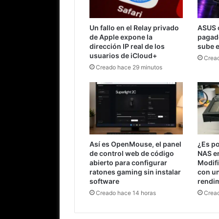
Un fallo en el Relay privado
ASUS 
de Apple expone la
pagad
dirección IP real de los
sube e
usuarios de iCloud+
Cread
Creado hace 29 minutos
Así es OpenMouse, el panel
¿Es po
de control web de código
NAS e
abierto para configurar
Modif
ratones gaming sin instalar
con u
software
rendi
Creado hace 14 horas
Cread