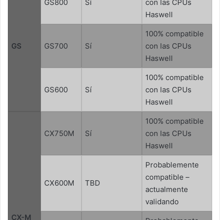
GS800
Sí
con las CPUs
Haswell
100% compatible
GS
GS700
Sí
con las CPUs
Haswell
100% compatible
GS600
Sí
con las CPUs
Haswell
100% compatible
CX750M
Sí
con las CPUs
Haswell
Probablemente
compatible –
CX600M
TBD
actualmente
validando
CX-M