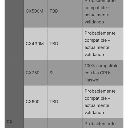
Probablemente
compatible –
CX500M
TBD
actualmente
validando
Probablemente
compatible –
CX430M
TBD
actualmente
validando
100% compatible
CX750
Sí
con las CPUs
Haswell
Probablemente
compatible –
CX600
TBD
actualmente
validando
CX
Probablemente