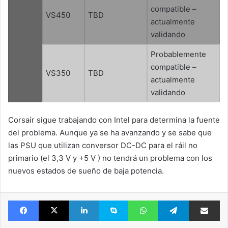
compatible –
VS450
TBD
actualmente
validando
Probablemente
compatible –
VS350
TBD
actualmente
validando
Corsair sigue trabajando con Intel para determina la fuente
del problema. Aunque ya se ha avanzando y se sabe que
las PSU que utilizan conversor DC-DC para el ráil no
primario (el 3,3 V y +5 V ) no tendrá un problema con los
nuevos estados de sueño de baja potencia.
Facebook
X
LinkedIn
Skype
WhatsApp
Telegram
Comparte 