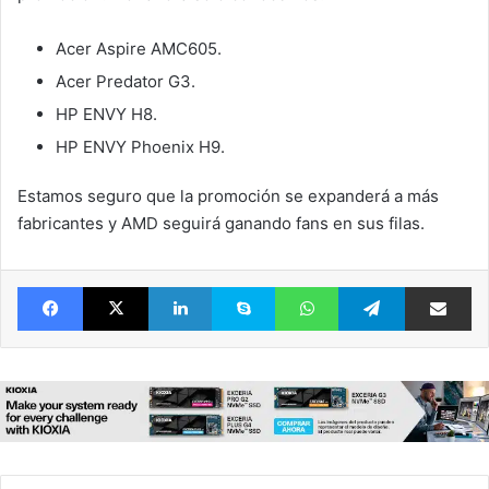
Acer Aspire AMC605.
Acer Predator G3.
HP ENVY H8.
HP ENVY Phoenix H9.
Estamos seguro que la promoción se expanderá a más
fabricantes y AMD seguirá ganando fans en sus filas.
Facebook
X
LinkedIn
Skype
WhatsApp
Telegram
Comparte 