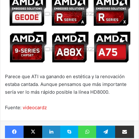
Parece que ATI va ganando en estética y la renovación
estaba cantada. Aunque pensamos que más importante
sería ver lo más rápido posible la línea HD8000.
Fuente:
videocardz
Facebook
X
LinkedIn
Skype
WhatsApp
Telegram
Comparte 