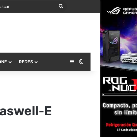
Buscar
Barra lateral
Switch skin
ONE
REDES
Haswell-E