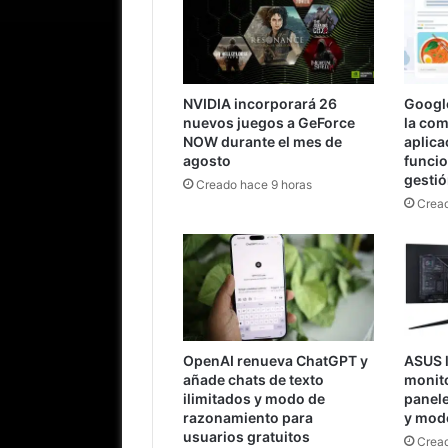
NVIDIA incorporará 26
Googl
nuevos juegos a GeForce
la comi
NOW durante el mes de
aplica
agosto
funci
gesti
Creado hace 9 horas
Cread
OpenAI renueva ChatGPT y
ASUS 
añade chats de texto
monit
ilimitados y modo de
panel
razonamiento para
y mod
usuarios gratuitos
Cread