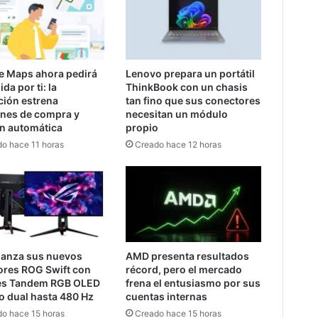
e Maps ahora pedirá
Lenovo prepara un portátil
da por ti: la
ThinkBook con un chasis
ción estrena
tan fino que sus conectores
ones de compra y
necesitan un módulo
ón automática
propio
o hace 11 horas
Creado hace 12 horas
lanza sus nuevos
AMD presenta resultados
ores ROG Swift con
récord, pero el mercado
es Tandem RGB OLED
frena el entusiasmo por sus
o dual hasta 480 Hz
cuentas internas
o hace 15 horas
Creado hace 15 horas