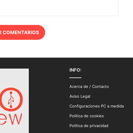
R COMENTARIOS
INFO:
Acerca de / Contacto
Aviso Legal
Configuraciones PC a medida
Política de cookies
Política de privacidad