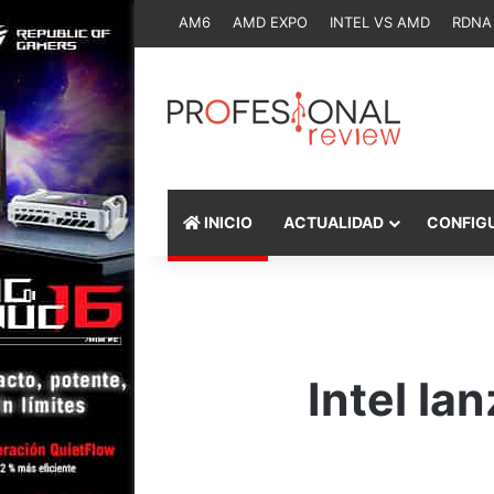
AM6
AMD EXPO
INTEL VS AMD
RDNA
INICIO
ACTUALIDAD
CONFIG
Intel la