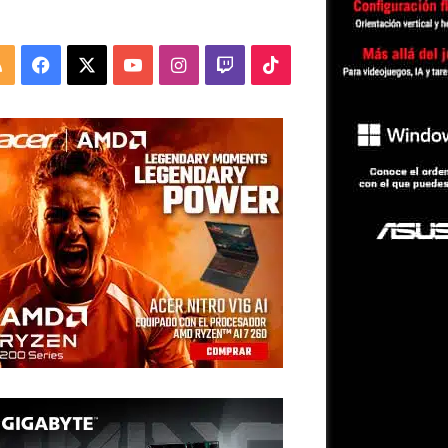
RSS
Facebook
X
YouTube
Instagram
Twitch
TikTok