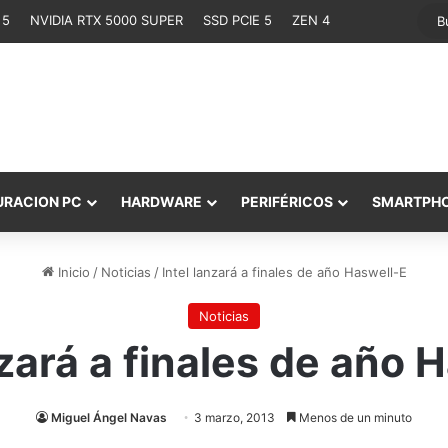
 5
NVIDIA RTX 5000 SUPER
SSD PCIE 5
ZEN 4
URACION PC
HARDWARE
PERIFÉRICOS
SMARTPH
Inicio
/
Noticias
/
Intel lanzará a finales de año Haswell-E
Noticias
nzará a finales de año 
Miguel Ángel Navas
3 marzo, 2013
Menos de un minuto