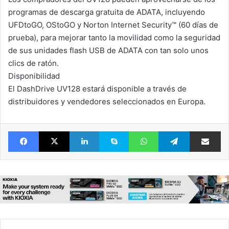
programas de descarga gratuita de ADATA, incluyendo
UFDtoGO, OStoGO y Norton Internet Security™ (60 días de
prueba), para mejorar tanto la movilidad como la seguridad
de sus unidades flash USB de ADATA con tan solo unos
clics de ratón.
Disponibilidad
El DashDrive UV128 estará disponible a través de
distribuidores y vendedores seleccionados en Europa.
Facebook
X
LinkedIn
Skype
WhatsApp
Telegram
Comparte 