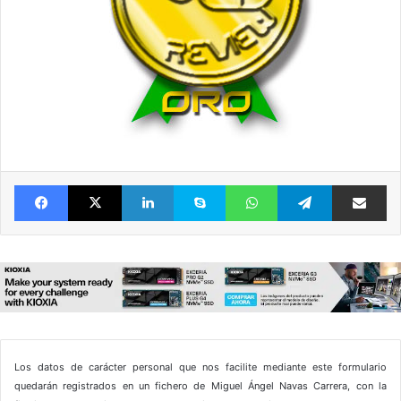
Facebook
X
LinkedIn
Skype
WhatsApp
Telegram
Comparte 
Los datos de carácter personal que nos facilite mediante este formulario
quedarán registrados en un fichero de Miguel Ángel Navas Carrera, con la